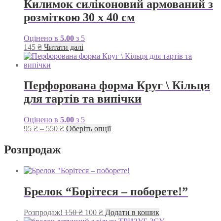
Килимок силіконовий армований з
розміткою 30 х 40 см
Оцінено в
5.00
з 5
145
₴
Читати далі
Перфорована форма Круг \ Кільця
для тартів та випічки
Оцінено в
5.00
з 5
Діапазон
Цей
95
₴
–
550
₴
Оберіть опції
цін:
товар
від
має
Розпродаж
95 ₴
кілька
до
варіантів.
550 ₴
Параметри
можна
Брелок “Борітеся – поборете!”
вибрати
на
сторінці
Оригінальна
Поточна
Розпродаж!
150
₴
100
₴
Додати в кошик
товару
ціна:
ціна: