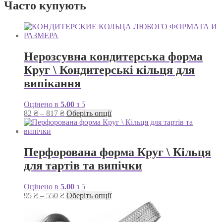
125 ₴.
100 ₴.
Часто купують
Нерозсувна кондитерська форма
Круг \ Кондитерські кільця для
випікання
Оцінено в
5.00
з 5
Діапазон
Цей
82
₴
–
817
₴
Оберіть опції
цін:
товар
від
має
82 ₴
кілька
до
варіантів.
Перфорована форма Круг \ Кільця
817 ₴
Параметри
для тартів та випічки
можна
вибрати
на
Оцінено в
5.00
з 5
сторінці
Діапазон
Цей
95
₴
–
550
₴
Оберіть опції
товару
цін:
товар
від
має
95 ₴
кілька