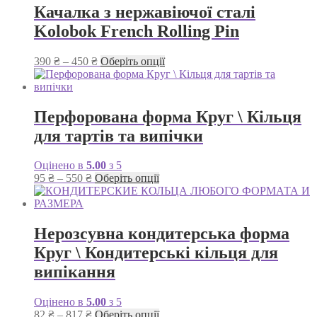
Качалка з нержавіючої сталі
Kolobok French Rolling Pin
Діапазон
Цей
390
₴
–
450
₴
Оберіть опції
цін:
товар
від
має
390 ₴
кілька
до
варіантів.
Перфорована форма Круг \ Кільця
450 ₴
Параметри
для тартів та випічки
можна
вибрати
на
Оцінено в
5.00
з 5
сторінці
Діапазон
Цей
95
₴
–
550
₴
Оберіть опції
товару
цін:
товар
від
має
95 ₴
кілька
до
варіантів.
Нерозсувна кондитерська форма
550 ₴
Параметри
Круг \ Кондитерські кільця для
можна
вибрати
випікання
на
сторінці
Оцінено в
5.00
з 5
товару
Діапазон
Цей
82
₴
–
817
₴
Оберіть опції