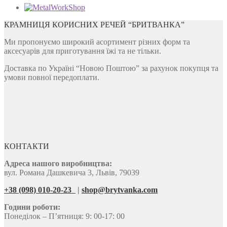
до
варіантів.
690 ₴
Параметри
можна
КРАМНИЦЯ КОРИСНИХ РЕЧЕЙ “БРИТВАНКА”
вибрати
на
Ми пропонуємо широкий асортимент різних форм та
сторінці
аксесуарів для приготування їжі та не тільки.
товару
Доставка по Україні “Новою Поштою” за рахунок покупця та
умови повної передоплати.
КОНТАКТИ
Адреса нашого виробництва:
вул. Романа Дашкевича 3, Львів, 79039
+38 (098) 010-20-23
|
shop@brytvanka.com
Години роботи:
Понеділок – П’ятниця: 9: 00-17: 00