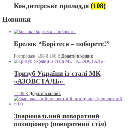
Кондитерське приладдя
(108)
Новинки
Брелок “Борітеся – поборете!”
Оригінальна
Поточна
Розпродаж!
150
₴
100
₴
Додати в кошик
ціна:
ціна:
150 ₴.
100 ₴.
Тризуб України із сталі МК
«АЗОВСТАЛЬ»
1 500
₴
Додати в кошик
Зварювальний поворотний
позиціонер (поворотний стіл)