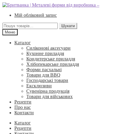
Перейти
Перейти
до
до
Мій обліковий запис
навігації
вмісту
Шукати:
Шукати
Меню
Каталог
Силіконові аксесуари
Кухонне приладдя
Кондитерське приладдя
Хлібопекарське приладдя
Форми пасхальні
Товари для BBQ
Господарські товари
Ексклюзиви
Сувенірна продукція
Товари для військових
Рецепти
Про нас
Контакти
Каталог
Рецепти
Контакти