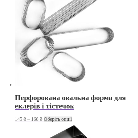
до
варіантів.
550 ₴
Параметри
можна
вибрати
на
сторінці
товару
Перфорована овальна форма для
еклерів і тістечок
Діапазон
Цей
145
₴
–
168
₴
Оберіть опції
цін:
товар
від
має
145 ₴
кілька