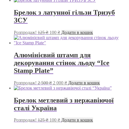
150 ₴.
100 ₴.
Брелок з латунної гільзи Тризуб
ЗСУ
Оригінальна
Поточна
Розпродаж!
125
₴
100
₴
Додати в кошик
ціна:
ціна:
125 ₴.
100 ₴.
Алюмінієвий штамп для
декорування стінок льоду “Ice
Stamp Plate”
Оригінальна
Поточна
Розпродаж!
2 500
₴
2 000
₴
Додати в кошик
ціна:
ціна:
2
2
500 ₴.
000 ₴.
Брелок метлевий з нержавіючої
сталі Україна
Оригінальна
Поточна
Розпродаж!
125
₴
100
₴
Додати в кошик
ціна:
ціна: