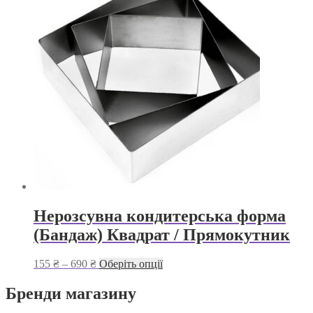
до
варіантів.
168 ₴
Параметри
можна
вибрати
на
сторінці
товару
Нерозсувна кондитерська форма
(Бандаж) Квадрат / Прямокутник
Діапазон
Цей
155
₴
–
690
₴
Оберіть опції
цін:
товар
від
має
Бренди магазину
155 ₴
кілька