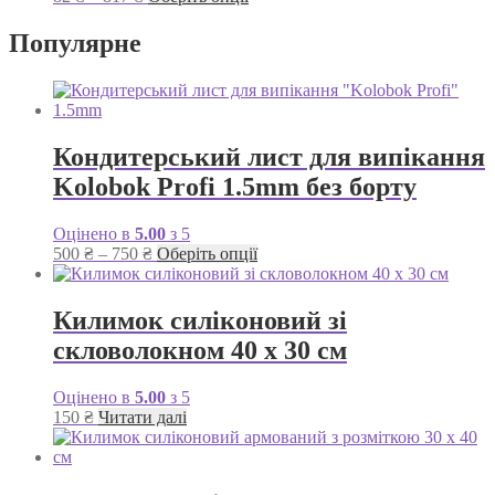
цін:
товар
від
має
Популярне
82 ₴
кілька
до
варіантів.
817 ₴
Параметри
можна
вибрати
Кондитерський лист для випікання
на
сторінці
Kolobok Profi 1.5mm без борту
товару
Оцінено в
5.00
з 5
Діапазон
Цей
500
₴
–
750
₴
Оберіть опції
цін:
товар
від
має
500 ₴
кілька
Килимок силіконовий зі
до
варіантів.
скловолокном 40 х 30 см
750 ₴
Параметри
можна
вибрати
Оцінено в
5.00
з 5
на
150
₴
Читати далі
сторінці
товару