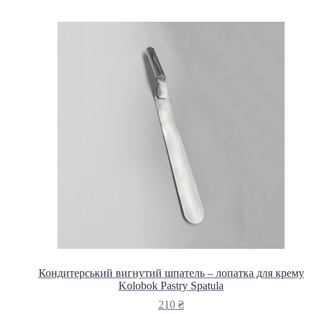
Кондитерський вигнутий шпатель – лопатка для крему
Kolobok Pastry Spatula
210
₴