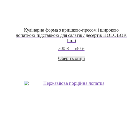
Кулінарна форма з кришкою-пресом і широкою
лопаткою-підставкою для салатів / десертів KOLOBOK
Profi
Діапазон
300
₴
–
540
₴
цін:
Цей
Оберіть опції
від
товар
300 ₴
має
до
кілька
540 ₴
варіантів.
Параметри
можна
вибрати
на
сторінці
товару