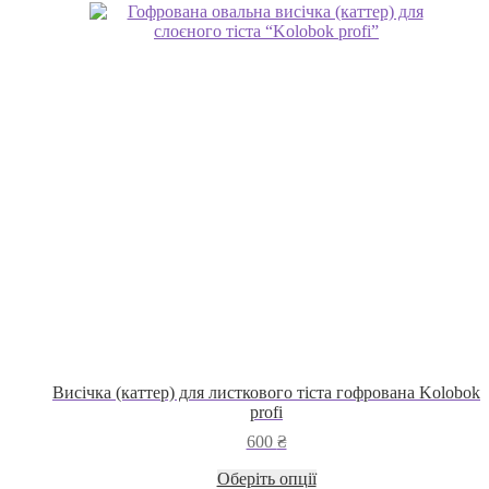
Висічка (каттер) для листкового тіста гофрована Kolobok
profi
600
₴
Цей
Оберіть опції