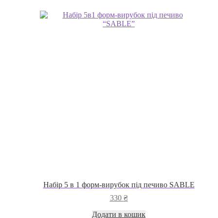
варіантів.
Параметри
можна
вибрати
на
сторінці
товару
Набір 5 в 1 форм-вирубок під печиво SABLE
330
₴
Додати в кошик