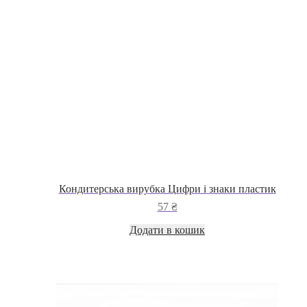
сторінці
товару
Кондитерська вирубка Цифри і знаки пластик
57
₴
Додати в кошик