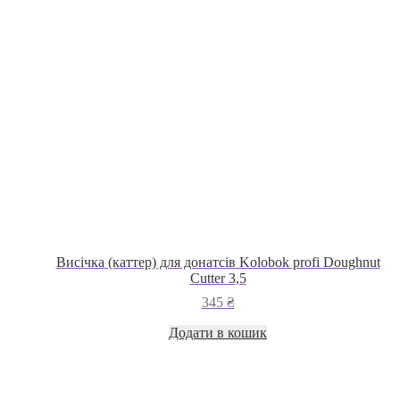
на
сторінці
товару
Висічка (каттер) для донатсів Kolobok profi Doughnut
Cutter 3,5
345
₴
Додати в кошик