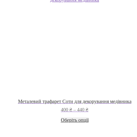
Металевий трафарет Соти для декорування медівника
Діапазон
400
₴
–
440
₴
цін:
Цей
Оберіть опції
від
товар
400 ₴
має
до
кілька
440 ₴