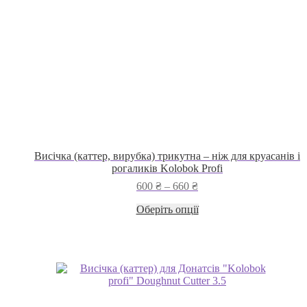
Висічка (каттер, вирубка) трикутна – ніж для круасанів і
рогаликів Kolobok Profi
Діапазон
600
₴
–
660
₴
цін:
Цей
Оберіть опції
від
товар
600 ₴
має
до
кілька
660 ₴
варіантів.
Параметри
можна
вибрати