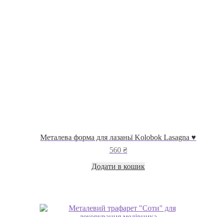
сторінці
товару
Металева форма для лазаньї Kolobok Lasagna ♥
560
₴
Додати в кошик