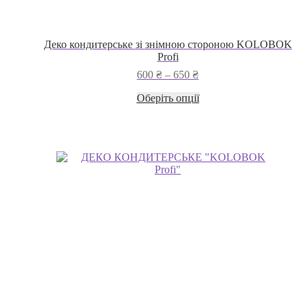
Деко кондитерське зі знімною стороною KOLOBOK
Profi
Діапазон
600
₴
–
650
₴
цін:
Цей
Оберіть опції
від
товар
600 ₴
має
до
кілька
650 ₴
варіантів.
Параметри
можна
вибрати
на
сторінці
товару