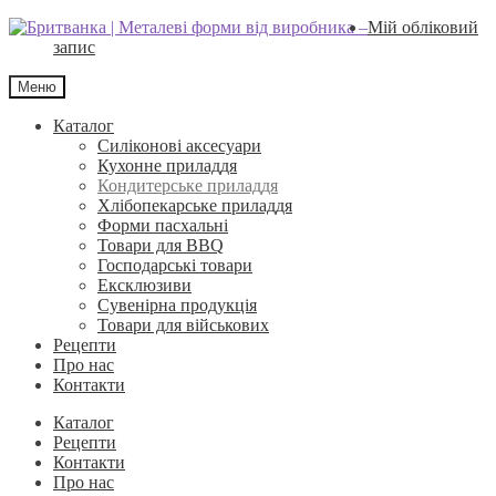
Перейти
Перейти
Мій обліковий
до
до
запис
навігації
вмісту
Меню
Каталог
Силіконові аксесуари
Кухонне приладдя
Кондитерське приладдя
Хлібопекарське приладдя
Форми пасхальні
Товари для BBQ
Господарські товари
Ексклюзиви
Сувенірна продукція
Товари для військових
Рецепти
Про нас
Контакти
Каталог
Рецепти
Контакти
Про нас