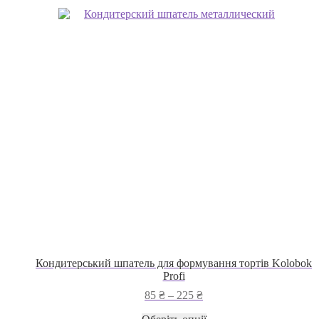
Кондитерський шпатель для формування тортів Kolobok
Profi
Діапазон
85
₴
–
225
₴
цін:
Цей