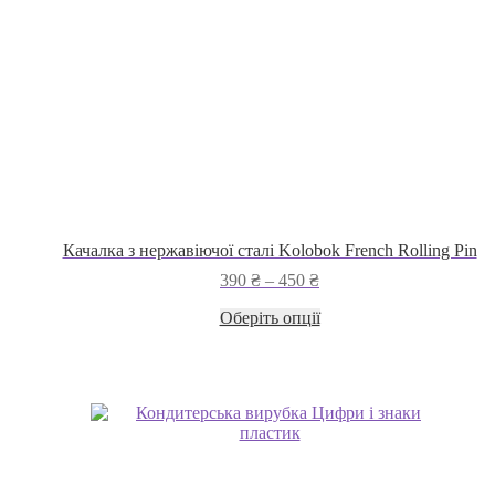
Качалка з нержавіючої сталі Kolobok French Rolling Pin
Діапазон
390
₴
–
450
₴
цін:
Цей
Оберіть опції
від
товар
390 ₴
має
до
кілька
450 ₴
варіантів.
Параметри
можна
вибрати
на