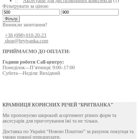
Аксесуари для дистиляційних комплексів
(1)
Фільтрувати за ціною
Мінімальна
Найбільша
ціна
ціна
Фільтр
Виникли запитання?
+38 (098) 010-20-23
shop@brytvanka.com
ПРИЙМАЄМО ДО ОПЛАТИ:
Години роботи Call-центру:
Понеділок—П’ятниця: 9:00–17:00
Субота—Неділя: Вихідний
КРАМНИЦЯ КОРИСНИХ РЕЧЕЙ “БРИТВАНКА”
Ми пропонуємо широкий асортимент різних форм та
аксесуарів для приготування їжі та не тільки.
Доставка по Україні “Новою Поштою” за рахунок покупця та
умови повної передоплати.