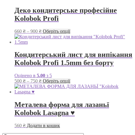
від
має
600 ₴
кілька
Деко кондитерське професійне
до
варіантів.
Kolobok Profi
650 ₴
Параметри
можна
вибрати
Діапазон
Цей
660
₴
–
900
₴
Оберіть опції
на
цін:
товар
сторінці
від
має
товару
660 ₴
кілька
до
варіантів.
Кондитерський лист для випікання
900 ₴
Параметри
Kolobok Profi 1.5mm без борту
можна
вибрати
на
Оцінено в
5.00
з 5
сторінці
Діапазон
Цей
500
₴
–
750
₴
Оберіть опції
товару
цін:
товар
від
має
500 ₴
кілька
до
варіантів.
Металева форма для лазаньї
750 ₴
Параметри
Kolobok Lasagna ♥
можна
вибрати
на
560
₴
Додати в кошик
сторінці
товару