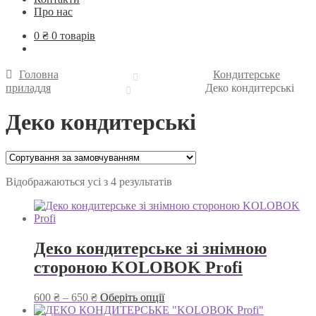
Про нас
0
₴
0 товарів
Головна
Кондитерське
приладдя
Деко кондитерські
Деко кондитерські
Відображаються усі з 4 результатів
Деко кондитерське зі знімною
стороною KOLOBOK Profi
Діапазон
Цей
600
₴
–
650
₴
Оберіть опції
цін:
товар