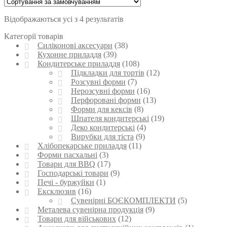
Відображаються усі з 4 результатів
Категорії товарів
Силіконові аксесуари
(38)
Кухонне приладдя
(39)
Кондитерське приладдя
(108)
Підкладки для тортів
(12)
Розсувні форми
(7)
Нерозсувні форми
(16)
Перфоровані форми
(13)
Форми для кексів
(8)
Шпателя кондитерські
(19)
Деко кондитерські
(4)
Вирубки для тіста
(9)
Хлібопекарське приладдя
(11)
Форми пасхальні
(3)
Товари для BBQ
(17)
Господарські товари
(9)
Печі - буржуйки
(1)
Ексклюзив
(16)
Сувенірні БОЄКОМПЛЕКТИ
(5)
Металева сувенірна продукція
(9)
Товари для військових
(12)