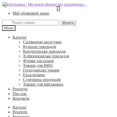
Перейти
Перейти
до
до
Мій обліковий запис
навігації
вмісту
Шукати:
Шукати
Меню
Каталог
Силіконові аксесуари
Кухонне приладдя
Кондитерське приладдя
Хлібопекарське приладдя
Форми пасхальні
Товари для BBQ
Господарські товари
Ексклюзиви
Сувенірна продукція
Товари для військових
Рецепти
Про нас
Контакти
Каталог
Рецепти
Контакти