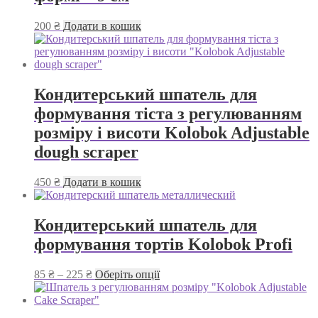
на
сторінці
200
₴
Додати в кошик
товару
Кондитерський шпатель для
формування тіста з регулюванням
розміру і висоти Kolobok Adjustable
dough scraper
450
₴
Додати в кошик
Кондитерський шпатель для
формування тортів Kolobok Profi
Діапазон
Цей
85
₴
–
225
₴
Оберіть опції
цін:
товар
від
має
85 ₴
кілька