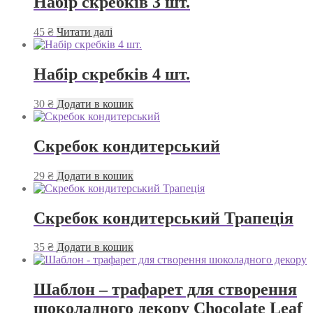
Набір скребків 3 шт.
до
варіантів.
440 ₴
Параметри
45
₴
Читати далі
можна
вибрати
на
Набір скребків 4 шт.
сторінці
товару
30
₴
Додати в кошик
Скребок кондитерський
29
₴
Додати в кошик
Скребок кондитерський Трапеція
35
₴
Додати в кошик
Шаблон – трафарет для створення
шоколадного декору Chocolate Leaf