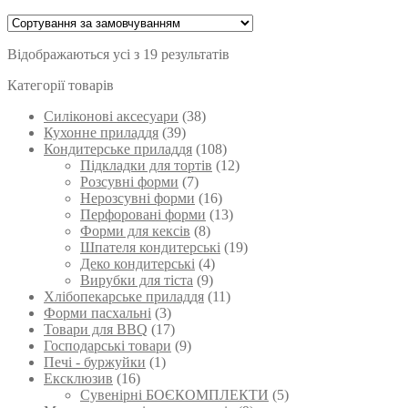
Відображаються усі з 19 результатів
Категорії товарів
Силіконові аксесуари
(38)
Кухонне приладдя
(39)
Кондитерське приладдя
(108)
Підкладки для тортів
(12)
Розсувні форми
(7)
Нерозсувні форми
(16)
Перфоровані форми
(13)
Форми для кексів
(8)
Шпателя кондитерські
(19)
Деко кондитерські
(4)
Вирубки для тіста
(9)
Хлібопекарське приладдя
(11)
Форми пасхальні
(3)
Товари для BBQ
(17)
Господарські товари
(9)
Печі - буржуйки
(1)
Ексклюзив
(16)
Сувенірні БОЄКОМПЛЕКТИ
(5)