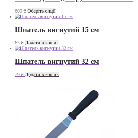
Цей
600
₴
Оберіть опції
товар
має
кілька
Шпатель вигнутий 15 см
варіантів.
Параметри
65
₴
Додати в кошик
можна
вибрати
на
Шпатель вигнутий 32 см
сторінці
товару
79
₴
Додати в кошик