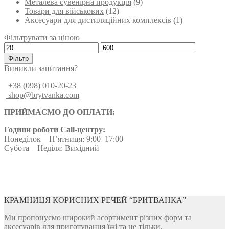
Металева сувенірна продукція
(9)
Товари для військових
(12)
Аксесуари для дистиляційних комплексів
(1)
Фільтрувати за ціною
Мінімальна
Найбільша
ціна
ціна
Фільтр
Виникли запитання?
+38 (098) 010-20-23
shop@brytvanka.com
ПРИЙМАЄМО ДО ОПЛАТИ:
Години роботи Call-центру:
Понеділок—П’ятниця: 9:00–17:00
Субота—Неділя: Вихідний
КРАМНИЦЯ КОРИСНИХ РЕЧЕЙ “БРИТВАНКА”
Ми пропонуємо широкий асортимент різних форм та
аксесуарів для приготування їжі та не тільки.