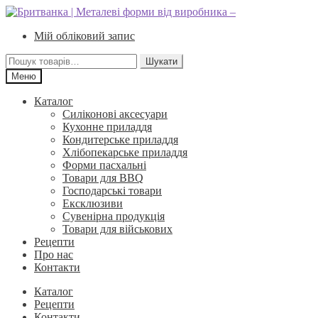
Перейти
Перейти
до
до
Мій обліковий запис
навігації
вмісту
Шукати:
Шукати
Меню
Каталог
Силіконові аксесуари
Кухонне приладдя
Кондитерське приладдя
Хлібопекарське приладдя
Форми пасхальні
Товари для BBQ
Господарські товари
Ексклюзиви
Сувенірна продукція
Товари для військових
Рецепти
Про нас
Контакти
Каталог
Рецепти
Контакти