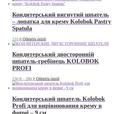
Кондитерський вигнутий шпатель
– лопатка для крему Kolobok Pastry
Spatula
Цей
210
₴
Оберіть опції
товар
має
кілька
Кондитерський двосторонній
варіантів.
шпатель-гребінець KOLOBOK
Параметри
можна
PROFI
вибрати
на
Діапазон
Цей
250
₴
–
280
₴
Оберіть опції
сторінці
цін:
товар
товару
від
має
250 ₴
кілька
до
варіантів.
Кондитерський шпатель Kolobok
280 ₴
Параметри
Profi для вирівнювання крему в
можна
вибрати
формі – 9 см