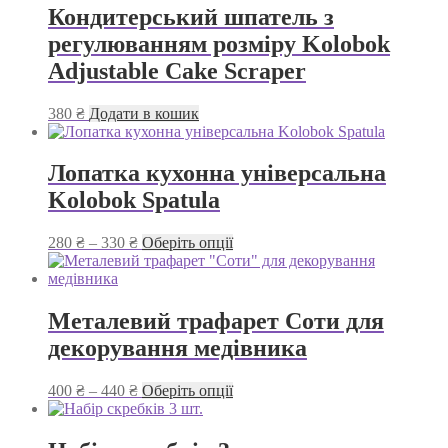
до
варіантів.
Кондитерський шпатель з
225 ₴
Параметри
регулюванням розміру Kolobok
можна
вибрати
Adjustable Cake Scraper
на
сторінці
380
₴
Додати в кошик
товару
Лопатка кухонна універсальна
Kolobok Spatula
Діапазон
Цей
280
₴
–
330
₴
Оберіть опції
цін:
товар
від
має
280 ₴
кілька
до
варіантів.
Металевий трафарет Соти для
330 ₴
Параметри
декорування медівника
можна
вибрати
на
Діапазон
Цей
400
₴
–
440
₴
Оберіть опції
сторінці
цін:
товар
товару
від
має
400 ₴
кілька