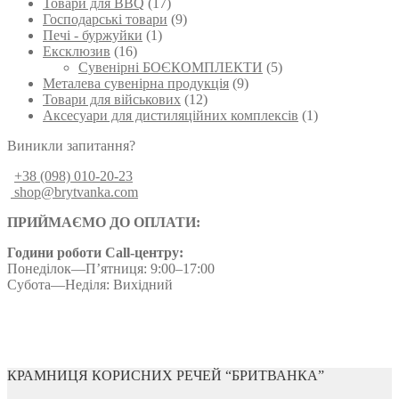
Товари для BBQ
(17)
Господарські товари
(9)
Печі - буржуйки
(1)
Ексклюзив
(16)
Сувенірні БОЄКОМПЛЕКТИ
(5)
Металева сувенірна продукція
(9)
Товари для військових
(12)
Аксесуари для дистиляційних комплексів
(1)
Виникли запитання?
+38 (098) 010-20-23
shop@brytvanka.com
ПРИЙМАЄМО ДО ОПЛАТИ:
Години роботи Call-центру:
Понеділок—П’ятниця: 9:00–17:00
Субота—Неділя: Вихідний
КРАМНИЦЯ КОРИСНИХ РЕЧЕЙ “БРИТВАНКА”