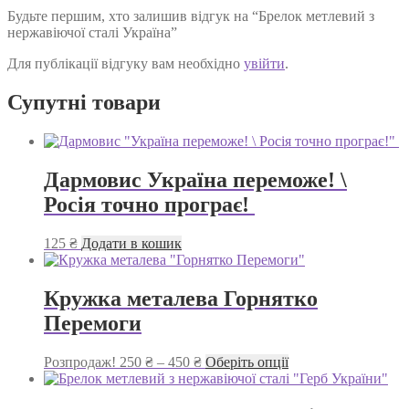
Будьте першим, хто залишив відгук на “Брелок метлевий з
нержавіючої сталі Україна”
Для публікації відгуку вам необхідно
увійти
.
Супутні товари
Дармовис Україна переможе! \
Росія точно програє!
125
₴
Додати в кошик
Кружка металева Горнятко
Перемоги
Діапазон
Цей
Розпродаж!
250
₴
–
450
₴
Оберіть опції
цін:
товар
від
має