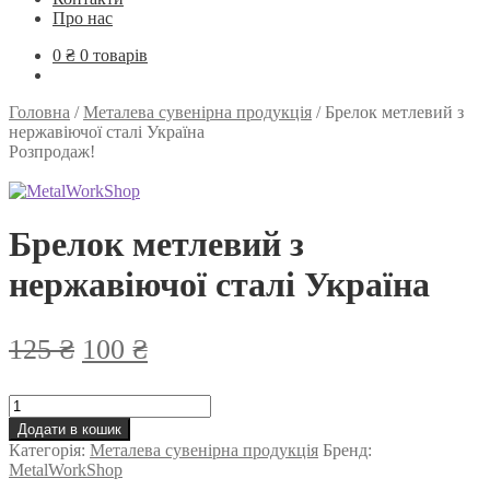
Про нас
0
₴
0 товарів
Головна
/
Металева сувенірна продукція
/
Брелок метлевий з
нержавіючої сталі Україна
Розпродаж!
Брелок метлевий з
нержавіючої сталі Україна
Оригінальна
Поточна
125
₴
100
₴
ціна:
ціна:
Брелок
125 ₴.
100 ₴.
метлевий
Додати в кошик
з
Категорія:
Металева сувенірна продукція
Бренд:
нержавіючої
MetalWorkShop
сталі