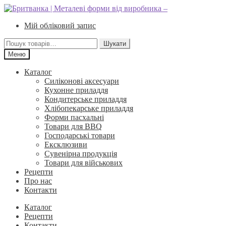
Перейти
Перейти
до
до
Мій обліковий запис
навігації
вмісту
Шукати:
Шукати
Меню
Каталог
Силіконові аксесуари
Кухонне приладдя
Кондитерське приладдя
Хлібопекарське приладдя
Форми пасхальні
Товари для BBQ
Господарські товари
Ексклюзиви
Сувенірна продукція
Товари для військових
Рецепти
Про нас
Контакти
Каталог
Рецепти
Контакти