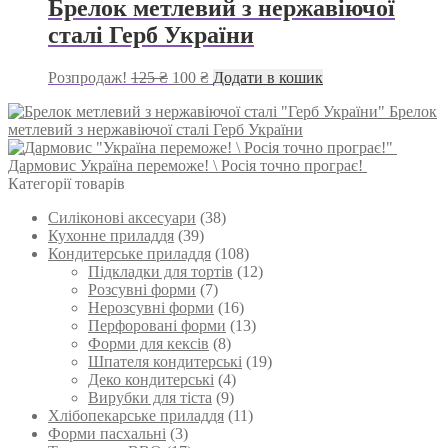
250 ₴
кілька
Брелок метлевий з нержавіючої
до
варіантів.
сталі Герб України
450 ₴
Параметри
можна
вибрати
Оригінальна
Поточна
Розпродаж!
125
₴
100
₴
Додати в кошик
на
ціна:
ціна:
сторінці
Брелок
125 ₴.
100 ₴.
товару
метлевий з нержавіючої сталі Герб України
Дармовис Україна переможе! \ Росія точно програє!
Категорії товарів
Силіконові аксесуари
(38)
Кухонне приладдя
(39)
Кондитерське приладдя
(108)
Підкладки для тортів
(12)
Розсувні форми
(7)
Нерозсувні форми
(16)
Перфоровані форми
(13)
Форми для кексів
(8)
Шпателя кондитерські
(19)
Деко кондитерські
(4)
Вирубки для тіста
(9)
Хлібопекарське приладдя
(11)
Форми пасхальні
(3)