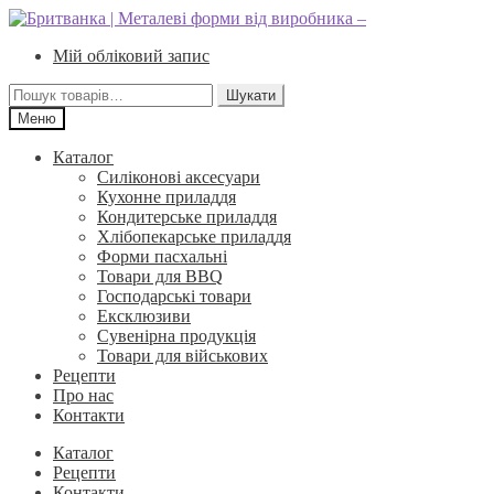
Перейти
Перейти
до
до
Мій обліковий запис
навігації
вмісту
Шукати:
Шукати
Меню
Каталог
Силіконові аксесуари
Кухонне приладдя
Кондитерське приладдя
Хлібопекарське приладдя
Форми пасхальні
Товари для BBQ
Господарські товари
Ексклюзиви
Сувенірна продукція
Товари для військових
Рецепти
Про нас
Контакти
Каталог
Рецепти
Контакти