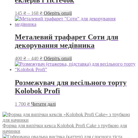
Діапазон
Цей
145
₴
–
168
₴
Оберіть опції
цін:
товар
від
має
145 ₴
кілька
до
варіантів.
Металевий трафарет Соти для
168 ₴
Параметри
декорування медівника
можна
вибрати
на
Діапазон
Цей
400
₴
–
440
₴
Оберіть опції
сторінці
цін:
товар
товару
від
має
400 ₴
кілька
до
варіантів.
Розмежувач для весільного торту
440 ₴
Параметри
Kolobok Profi
можна
вибрати
на
1 700
₴
Читати далі
сторінці
товару
Форма для випічки кекса Kolobok Profi Cake з трубкою для
начинки