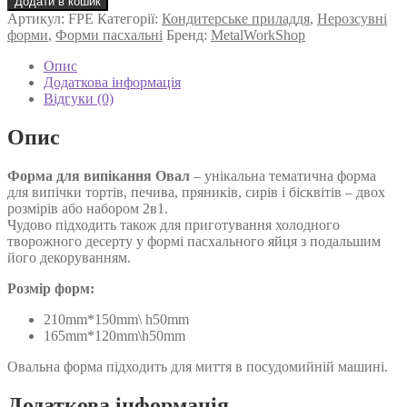
Додати в кошик
для
Артикул:
FPE
Категорії:
до
Кондитерське приладдя
,
Нерозсувні
випікання
форми
,
Форми пасхальні
Бренд:
MetalWorkShop
ОВАЛ
500 ₴
кількість
Опис
Додаткова інформація
Відгуки (0)
Опис
Форма для випікання Овал
– унікальна тематична форма
для випічки тортів, печива, пряників, сирів і бісквітів – двох
розмірів або набором 2в1.
Чудово підходить також для приготування холодного
творожного десерту у формі пасхального яйця з подальшим
його декоруванням.
Розмір форм:
210mm*150mm\ h50mm
165mm*120mm\h50mm
Овальна форма підходить для миття в посудомийній машині.
Додаткова інформація