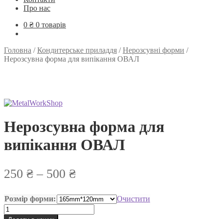
Про нас
0
₴
0 товарів
Головна
/
Кондитерське приладдя
/
Нерозсувні форми
/
Нерозсувна форма для випікання ОВАЛ
Нерозсувна форма для
випікання ОВАЛ
Діапазон
250
₴
–
500
₴
цін:
Розмір форми:
Очистити
від
Нерозсувна
250 ₴
форма