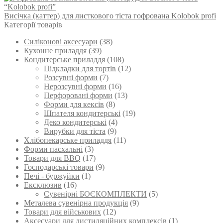
Висічка (каттер) для листкового тіста гофрована Kolobok profi
Категорії товарів
Силіконові аксесуари
(38)
Кухонне приладдя
(39)
Кондитерське приладдя
(108)
Підкладки для тортів
(12)
Розсувні форми
(7)
Нерозсувні форми
(16)
Перфоровані форми
(13)
Форми для кексів
(8)
Шпателя кондитерські
(19)
Деко кондитерські
(4)
Вирубки для тіста
(9)
Хлібопекарське приладдя
(11)
Форми пасхальні
(3)
Товари для BBQ
(17)
Господарські товари
(9)
Печі - буржуйки
(1)
Ексклюзив
(16)
Сувенірні БОЄКОМПЛЕКТИ
(5)
Металева сувенірна продукція
(9)
Товари для військових
(12)
Аксесуари для дистиляційних комплексів
(1)