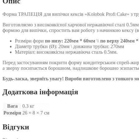
Опис
Kolobok
Profi
Форма ТРАПЕЦІЯ для випічки кексів «Kolobok Profi Cake» з т
Cake
кількість
Виготовляємо ​​з високоякісної харчової нержавіючої сталі 0.5
формою для випічки, спростить вам роботу з начинкою кексу (в
Розміри фори
по низу:
220мм * 60мм
\\
по верху 240мм *
Діаметр трубки (Ø): 20мм \ довжина трубки: 270мм
Матеріал: високоякісна нержавіюча сталь 0.5мм.
Перед застосуванням покрити форму кондитерським спрей-жиро
а зверху посипається борошном, надлишкове борошно зсипаєт
Будь-ласка, зверніть увагу! Вироби виготовлено з тонкого м
Додаткова інформація
Вага
0.3 кг
Розміри
26 × 8 × 7 см
Відгуки