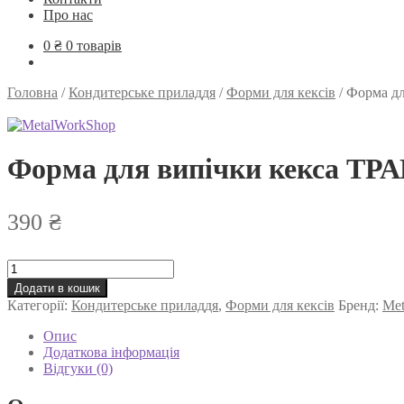
Про нас
0
₴
0 товарів
Головна
/
Кондитерське приладдя
/
Форми для кексів
/
Форма дл
Форма для випічки кекса ТРА
390
₴
Форма
для
Додати в кошик
випічки
Категорії:
Кондитерське приладдя
,
Форми для кексів
Бренд:
Met
кекса
ТРАПЕЦІЯ
Опис
з
Додаткова інформація
трубкою
Відгуки (0)
для
начинки