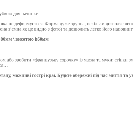
рубкою для начинки
мм яка не деформується. Форма дуже зручна, оскільки дозволяє лег
она з’ємна як це видно з фото) та дозволить легко його наповни
 80мм \ висотою h60мм
м або зробити «французьку сорочку» із масла та муки: стінки 
ься…
еталу, можливі гострі краї. Будьте обережні під час миття та