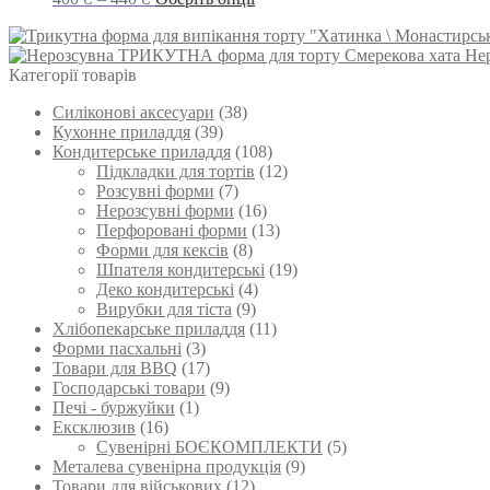
можна
цін:
товар
вибрати
від
має
на
Не
400 ₴
кілька
сторінці
Категорії товарів
до
варіантів.
товару
440 ₴
Параметри
Силіконові аксесуари
(38)
можна
Кухонне приладдя
(39)
вибрати
Кондитерське приладдя
(108)
на
Підкладки для тортів
(12)
сторінці
Розсувні форми
(7)
товару
Нерозсувні форми
(16)
Перфоровані форми
(13)
Форми для кексів
(8)
Шпателя кондитерські
(19)
Деко кондитерські
(4)
Вирубки для тіста
(9)
Хлібопекарське приладдя
(11)
Форми пасхальні
(3)
Товари для BBQ
(17)
Господарські товари
(9)
Печі - буржуйки
(1)
Ексклюзив
(16)
Сувенірні БОЄКОМПЛЕКТИ
(5)
Металева сувенірна продукція
(9)
Товари для військових
(12)