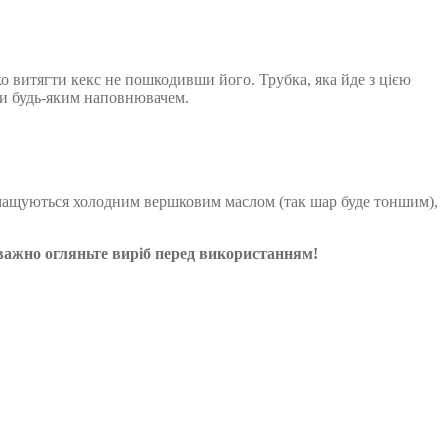
ко витягти кекс не пошкодивши його. Трубка, яка йде з цією
ти будь-яким наповнювачем.
змащуються холодним вершковим маслом (так шар буде тоншим),
 уважно огляньте виріб перед використанням!