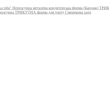
Нерозсувна металева кондитерська форма (Бандаж) Т
розсувна ТРИКУТНА форма для торту Смерекова хата