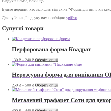
Відгуків немає, поки що.
Будьте першим, хто залишив відгук на “Форма для випічки кек
Для публікації відгуку вам необхідно
увійти
.
Супутні товари
Перфорована форма Квадрат
Діапазон
Цей
130
₴
–
240
₴
Оберіть опції
цін:
товар
від
має
130 ₴
кілька
Нерозсувна форма для випікання 
до
варіантів.
240 ₴
Параметри
Діапазон
Цей
250
₴
–
500
₴
Оберіть опції
можна
цін:
товар
вибрати
від
має
на
250 ₴
кілька
Металевий трафарет Соти для деко
сторінці
до
варіантів.
товару
500 ₴
Параметри
Діапазон
Цей
400
₴
–
440
₴
Оберіть опції