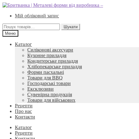
Перейти
Перейти
до
до
Мій обліковий запис
навігації
вмісту
Шукати:
Шукати
Меню
Каталог
Силіконові аксесуари
Кухонне приладдя
Кондитерське приладдя
Хлібопекарське приладдя
Форми пасхальні
Товари для BBQ
Господарські товари
Ексклюзиви
Сувенірна продукція
Товари для військових
Рецепти
Про нас
Контакти
Каталог
Рецепти
Контакти