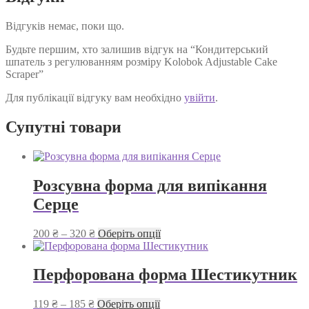
Відгуків немає, поки що.
Будьте першим, хто залишив відгук на “Кондитерський
шпатель з регулюванням розміру Kolobok Adjustable Cake
Scraper”
Для публікації відгуку вам необхідно
увійти
.
Супутні товари
Розсувна форма для випікання
Серце
Діапазон
Цей
200
₴
–
320
₴
Оберіть опції
цін:
товар
від
має
200 ₴
кілька
Перфорована форма Шестикутник
до
варіантів.
320 ₴
Параметри
Діапазон
Цей
119
₴
–
185
₴
Оберіть опції
можна