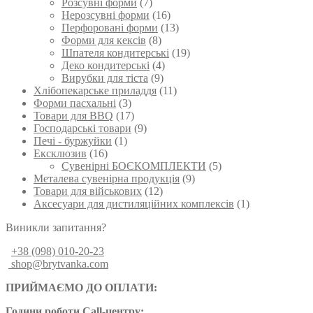
Розсувні форми
(7)
Нерозсувні форми
(16)
Перфоровані форми
(13)
Форми для кексів
(8)
Шпателя кондитерські
(19)
Деко кондитерські
(4)
Вирубки для тіста
(9)
Хлібопекарське приладдя
(11)
Форми пасхальні
(3)
Товари для BBQ
(17)
Господарські товари
(9)
Печі - буржуйки
(1)
Ексклюзив
(16)
Сувенірні БОЄКОМПЛЕКТИ
(5)
Металева сувенірна продукція
(9)
Товари для військових
(12)
Аксесуари для дистиляційних комплексів
(1)
Виникли запитання?
+38 (098) 010-20-23
shop@brytvanka.com
ПРИЙМАЄМО ДО ОПЛАТИ:
Години роботи Call-центру: