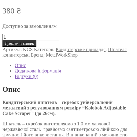
380
₴
Доступно за замовленням
Кондитерський
шпатель
Додати в кошик
з
Артикул:
KCS
Категорії:
Кондитерське приладдя
,
Шпателя
регулюванням
кондитерські
Бренд:
MetalWorkShop
розміру
Kolobok
Опис
Adjustable
Додаткова інформація
Cake
Відгуки (0)
Scraper
кількість
Опис
Кондитерський шпатель – скребок універсальний
металевий з регулюванням розміру “Kolobok Adjustable
Cake Scraper” (до 26см).
Шпатель – скребок виготовляємо з 1.0 мм харчової
нержавіючої сталі, гравіюємо сантиметровою лінійкою для
зручності його використання. Він виконаний з можливістю