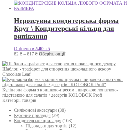
цін:
товар
вибрати
від
має
на
119 ₴
кілька
сторінці
до
варіантів.
Нерозсувна кондитерська форма
товару
185 ₴
Параметри
Круг \ Кондитерські кільця для
можна
вибрати
випікання
на
сторінці
Оцінено в
5.00
з 5
товару
Діапазон
Цей
82
₴
–
817
₴
Оберіть опції
цін:
товар
від
має
Шаблон - трафарет для створення шоколадного декору
82 ₴
кілька
Chocolate Leaf
до
варіантів.
817 ₴
Параметри
можна
Кулінарна форма з кришкою-пресом і широкою лопаткою-
вибрати
підставкою для салатів / десертів KOLOBOK Profi
на
Категорії товарів
сторінці
товару
Силіконові аксесуари
(38)
Кухонне приладдя
(39)
Кондитерське приладдя
(108)
Підкладки для тортів
(12)