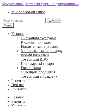
Перейти
Перейти
до
до
Мій обліковий запис
навігації
вмісту
Шукати:
Шукати
Меню
Каталог
Силіконові аксесуари
Кухонне приладдя
Кондитерське приладдя
Хлібопекарське приладдя
Форми пасхальні
Товари для BBQ
Господарські товари
Ексклюзиви
Сувенірна продукція
Товари для військових
Рецепти
Про нас
Контакти
Каталог
Рецепти
Контакти