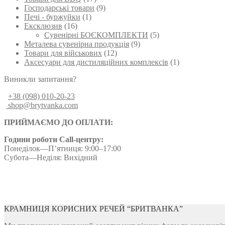
Господарські товари
(9)
Печі - буржуйки
(1)
Ексклюзив
(16)
Сувенірні БОЄКОМПЛЕКТИ
(5)
Металева сувенірна продукція
(9)
Товари для військових
(12)
Аксесуари для дистиляційних комплексів
(1)
Виникли запитання?
+38 (098) 010-20-23
shop@brytvanka.com
ПРИЙМАЄМО ДО ОПЛАТИ:
Години роботи Call-центру:
Понеділок—П’ятниця: 9:00–17:00
Субота—Неділя: Вихідний
КРАМНИЦЯ КОРИСНИХ РЕЧЕЙ “БРИТВАНКА”