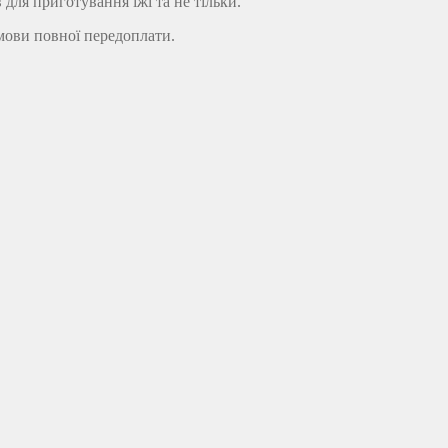
ля приготування їжі та не тільки.
мови повної передоплати.