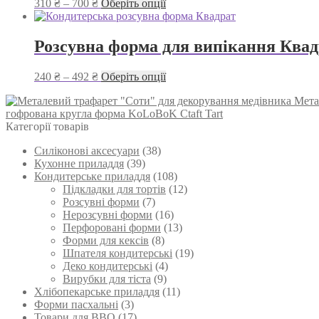
Діапазон
Цей
310
₴
–
700
₴
Оберіть опції
можна
цін:
товар
вибрати
від
має
на
310 ₴
кілька
Розсувна форма для випікання Квад
сторінці
до
варіантів.
товару
700 ₴
Параметри
Діапазон
Цей
240
₴
–
492
₴
Оберіть опції
можна
цін:
товар
вибрати
Мета
від
має
на
гофрована кругла форма KoLoBoK Ctaft Tart
240 ₴
кілька
сторінці
Категорії товарів
до
варіантів.
товару
492 ₴
Параметри
Силіконові аксесуари
(38)
можна
Кухонне приладдя
(39)
вибрати
Кондитерське приладдя
(108)
на
Підкладки для тортів
(12)
сторінці
Розсувні форми
(7)
товару
Нерозсувні форми
(16)
Перфоровані форми
(13)
Форми для кексів
(8)
Шпателя кондитерські
(19)
Деко кондитерські
(4)
Вирубки для тіста
(9)
Хлібопекарське приладдя
(11)
Форми пасхальні
(3)
Товари для BBQ
(17)