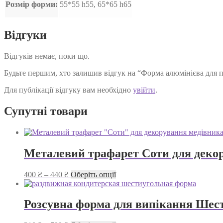
Розмір форми:
55*55 h55, 65*65 h65
Відгуки
Відгуків немає, поки що.
Будьте першим, хто залишив відгук на “Форма алюмінієва для п
Для публікації відгуку вам необхідно
увійти
.
Супутні товари
Металевий трафарет Соти для деко
Діапазон
Цей
400
₴
–
440
₴
Оберіть опції
цін:
товар
від
має
400 ₴
кілька
Розсувна форма для випікання Шес
до
варіантів.
440 ₴
Параметри