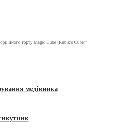
орційного торту Magic Cube (Rubik’s Cube)”
рування медівника
тикутник