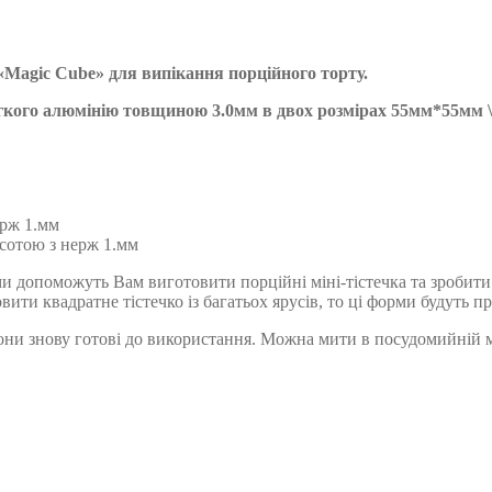
«Magic Cube» для випікання порційного торту.
егкого алюмінію товщиною 3.0мм в двох розмірах 55мм*55мм
ерж 1.мм
исотою з нерж 1.мм
ми допоможуть Вам виготовити порційні міні-тістечка та зроби
вити квадратне тістечко із багатьох ярусів, то ці форми будуть 
они знову готові до використання. Можна мити в посудомийній 