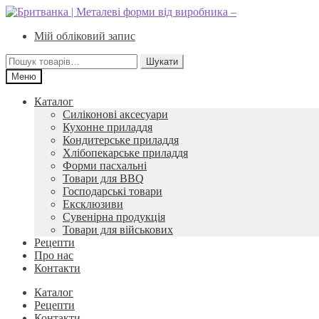
Перейти
Перейти
до
до
Мій обліковий запис
навігації
вмісту
Шукати:
Шукати
Меню
Каталог
Силіконові аксесуари
Кухонне приладдя
Кондитерське приладдя
Хлібопекарське приладдя
Форми пасхальні
Товари для BBQ
Господарські товари
Ексклюзиви
Сувенірна продукція
Товари для військових
Рецепти
Про нас
Контакти
Каталог
Рецепти
Контакти