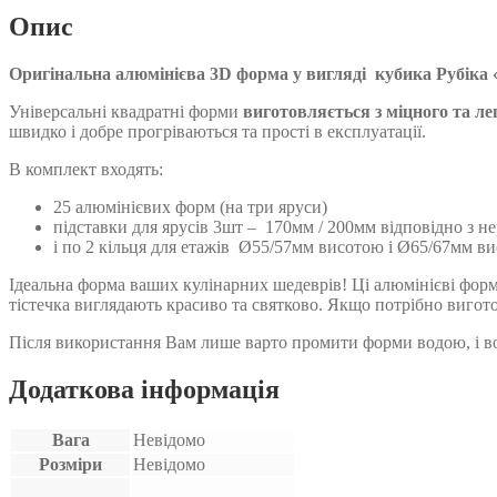
200 ₴
Cube)
Опис
кількість
Оригінальна алюмінієва 3D форма у вигляді кубика Рубіка 
Універсальні квадратні форми
виготовляється з міцного та л
швидко і добре прогріваються та прості в експлуатації.
В комплект входять:
25 алюмінієвих форм (на три яруси)
підставки для ярусів 3шт – 170мм / 200мм відповідно з н
і по 2 кільця для етажів Ø55/57мм висотою і Ø65/67мм в
Ідеальна форма ваших кулінарних шедеврів! Ці алюмінієві фор
тістечка виглядають красиво та святково. Якщо потрібно вигото
Після використання Вам лише варто промити форми водою, і в
Додаткова інформація
Вага
Невідомо
Розміри
Невідомо