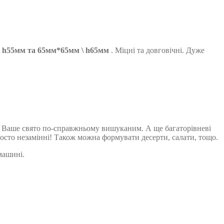
 \ h55мм та 65мм*65мм \ h65мм
. Міцні та довговічні. Дуже
ти Ваше свято по-справжньому вишуканим. А ще багаторівневі
просто незамінні! Також можна формувати десерти, салати, тощо.
машині.