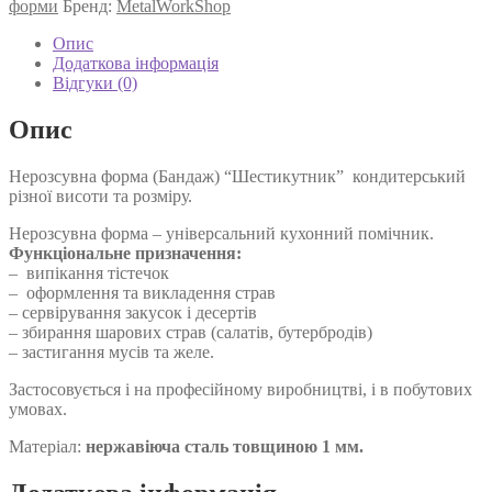
580 ₴
форми
Бренд:
MetalWorkShop
кількість
Опис
Додаткова інформація
Відгуки (0)
Опис
Нерозсувна форма (Бандаж) “Шестикутник” кондитерський
різної висоти та розміру.
Нерозсувна форма – універсальний кухонний помічник.
Функціональне призначення:
– випікання тістечок
– оформлення та викладення страв
– сервірування закусок і десертів
– збирання шарових страв (салатів, бутербродів)
– застигання мусів та желе.
Застосовується і на професійному виробництві, і в побутових
умовах.
Матеріал:
нержавіюча сталь товщиною 1 мм.