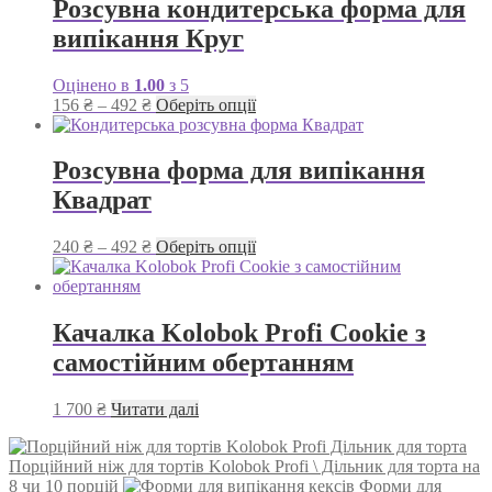
Розсувна кондитерська форма для
випікання Круг
Оцінено в
1.00
з 5
Діапазон
Цей
156
₴
–
492
₴
Оберіть опції
цін:
товар
від
має
156 ₴
кілька
Розсувна форма для випікання
до
варіантів.
Квадрат
492 ₴
Параметри
можна
вибрати
Діапазон
Цей
240
₴
–
492
₴
Оберіть опції
на
цін:
товар
сторінці
від
має
товару
240 ₴
кілька
до
варіантів.
Качалка Kolobok Profi Cookie з
492 ₴
Параметри
самостійним обертанням
можна
вибрати
на
1 700
₴
Читати далі
сторінці
товару
Порційний ніж для тортів Kolobok Profi \ Дільник для торта на
8 чи 10 порцій
Форми для