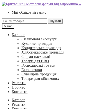
Перейти
Перейти
до
до
Мій обліковий запис
навігації
вмісту
Шукати:
Шукати
Меню
Каталог
Силіконові аксесуари
Кухонне приладдя
Кондитерське приладдя
Хлібопекарське приладдя
Форми пасхальні
Товари для BBQ
Господарські товари
Ексклюзиви
Сувенірна продукція
Товари для військових
Рецепти
Про нас
Контакти
Каталог
Рецепти
Контакти