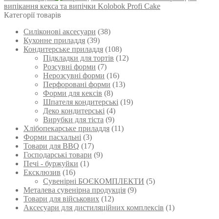
випікання кекса та випічки Kolobok Profi Cake
Категорії товарів
Силіконові аксесуари
(38)
Кухонне приладдя
(39)
Кондитерське приладдя
(108)
Підкладки для тортів
(12)
Розсувні форми
(7)
Нерозсувні форми
(16)
Перфоровані форми
(13)
Форми для кексів
(8)
Шпателя кондитерські
(19)
Деко кондитерські
(4)
Вирубки для тіста
(9)
Хлібопекарське приладдя
(11)
Форми пасхальні
(3)
Товари для BBQ
(17)
Господарські товари
(9)
Печі - буржуйки
(1)
Ексклюзив
(16)
Сувенірні БОЄКОМПЛЕКТИ
(5)
Металева сувенірна продукція
(9)
Товари для військових
(12)
Аксесуари для дистиляційних комплексів
(1)