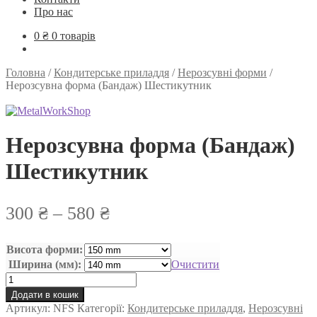
Про нас
0
₴
0 товарів
Головна
/
Кондитерське приладдя
/
Нерозсувні форми
/
Нерозсувна форма (Бандаж) Шестикутник
Нерозсувна форма (Бандаж)
Шестикутник
Діапазон
300
₴
–
580
₴
цін:
Висота форми:
від
Ширина (мм):
Очистити
300 ₴
Нерозсувна
форма
до
Додати в кошик
(Бандаж)
Артикул:
NFS
Категорії:
Кондитерське приладдя
,
Нерозсувні
Шестикутник