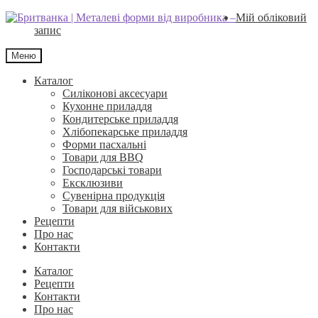
Перейти
Перейти
Мій обліковий
до
до
запис
навігації
вмісту
Меню
Каталог
Силіконові аксесуари
Кухонне приладдя
Кондитерське приладдя
Хлібопекарське приладдя
Форми пасхальні
Товари для BBQ
Господарські товари
Ексклюзиви
Сувенірна продукція
Товари для військових
Рецепти
Про нас
Контакти
Каталог
Рецепти
Контакти
Про нас