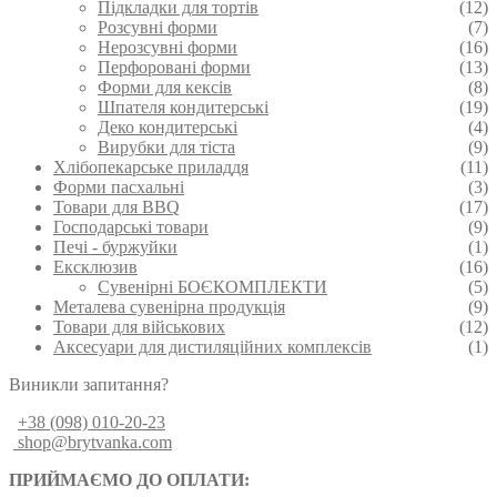
Підкладки для тортів
(12)
Розсувні форми
(7)
Нерозсувні форми
(16)
Перфоровані форми
(13)
Форми для кексів
(8)
Шпателя кондитерські
(19)
Деко кондитерські
(4)
Вирубки для тіста
(9)
Хлібопекарське приладдя
(11)
Форми пасхальні
(3)
Товари для BBQ
(17)
Господарські товари
(9)
Печі - буржуйки
(1)
Ексклюзив
(16)
Сувенірні БОЄКОМПЛЕКТИ
(5)
Металева сувенірна продукція
(9)
Товари для військових
(12)
Аксесуари для дистиляційних комплексів
(1)
Виникли запитання?
+38 (098) 010-20-23
shop@brytvanka.com
ПРИЙМАЄМО ДО ОПЛАТИ: