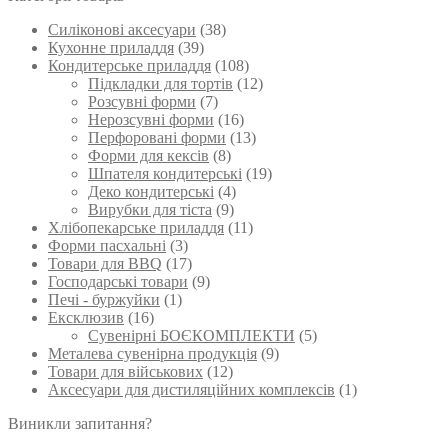
вибрати
Силіконові аксесуари
(38)
на
Кухонне приладдя
(39)
сторінці
Кондитерське приладдя
(108)
товару
Підкладки для тортів
(12)
Розсувні форми
(7)
Нерозсувні форми
(16)
Перфоровані форми
(13)
Форми для кексів
(8)
Шпателя кондитерські
(19)
Деко кондитерські
(4)
Вирубки для тіста
(9)
Хлібопекарське приладдя
(11)
Форми пасхальні
(3)
Товари для BBQ
(17)
Господарські товари
(9)
Печі - буржуйки
(1)
Ексклюзив
(16)
Сувенірні БОЄКОМПЛЕКТИ
(5)
Металева сувенірна продукція
(9)
Товари для військових
(12)
Аксесуари для дистиляційних комплексів
(1)
Виникли запитання?