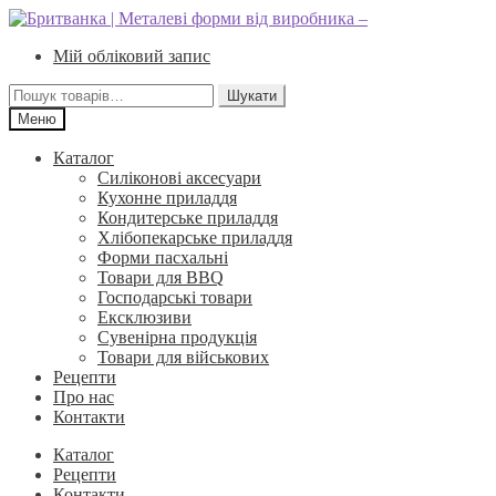
Перейти
Перейти
до
до
Мій обліковий запис
навігації
вмісту
Шукати:
Шукати
Меню
Каталог
Силіконові аксесуари
Кухонне приладдя
Кондитерське приладдя
Хлібопекарське приладдя
Форми пасхальні
Товари для BBQ
Господарські товари
Ексклюзиви
Сувенірна продукція
Товари для військових
Рецепти
Про нас
Контакти
Каталог
Рецепти
Контакти