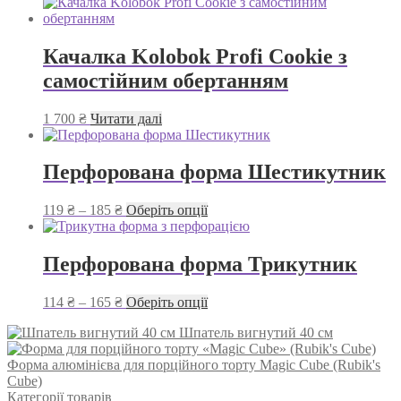
Качалка Kolobok Profi Cookie з
самостійним обертанням
1 700
₴
Читати далі
Перфорована форма Шестикутник
Діапазон
Цей
119
₴
–
185
₴
Оберіть опції
цін:
товар
від
має
119 ₴
кілька
Перфорована форма Трикутник
до
варіантів.
185 ₴
Параметри
Діапазон
Цей
114
₴
–
165
₴
Оберіть опції
можна
цін:
товар
вибрати
Шпатель вигнутий 40 см
від
має
на
114 ₴
кілька
сторінці
Форма алюмінієва для порційного торту Magic Cube (Rubik's
до
варіантів.
товару
Cube)
165 ₴
Параметри
Категорії товарів
можна