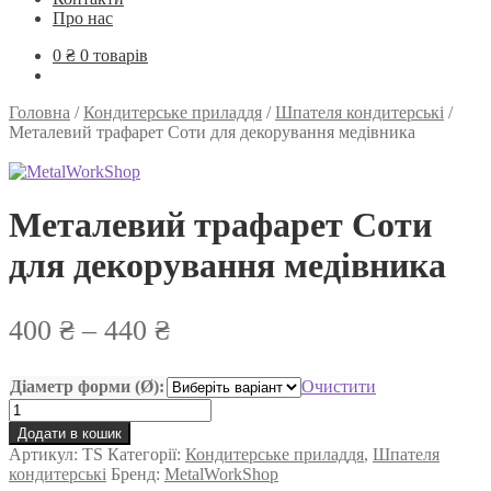
Про нас
0
₴
0 товарів
Головна
/
Кондитерське приладдя
/
Шпателя кондитерські
/
Металевий трафарет Соти для декорування медівника
Металевий трафарет Соти
для декорування медівника
Діапазон
400
₴
–
440
₴
цін:
Діаметр форми (Ø):
Очистити
від
Металевий
400 ₴
трафарет
Додати в кошик
Соти
Артикул:
TS
Категорії:
до
Кондитерське приладдя
,
Шпателя
для
кондитерські
Бренд:
MetalWorkShop
декорування