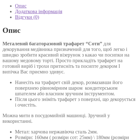
440 ₴
медівника
Опис
кількість
Додаткова інформація
Відгуки (0)
Опис
Металевий багаторазовий трафарет “Соти”
для
декорування медівника призначений для того, щоб легко і
швидко зробити красивий візерунок з какао чи посипки на
вашому медовому торті. Просто прикладіть трафарет на
готовий виріб і трохи притисніть та посипте декором І
випічка Вас приємно здивує.
Нанесіть на трафарет свій декор, розмазавши його
поверхнею рівномірним шаром кондитерським
шпателем або власним зручним інструментом.
Після цього зніміть трафарет з поверхні, що декорується
і очистіть.
Можна мити в посудомийній машинці. Зручний у
використанні.
Метал: харчова нержавіюча сталь 2мм.
Розміри: 160мм ( розміри сот: 25мм) \ 180мм (розміри