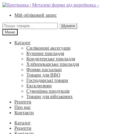
Перейти
Перейти
до
до
Мій обліковий запис
навігації
вмісту
Шукати:
Шукати
Меню
Каталог
Силіконові аксесуари
Кухонне приладдя
Кондитерське приладдя
Хлібопекарське приладдя
Форми пасхальні
Товари для BBQ
Господарські товари
Ексклюзиви
Сувенірна продукція
Товари для військових
Рецепти
Про нас
Контакти
Каталог
Рецепти
Контакти