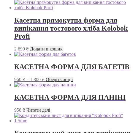
Касетна прямокутна форма для
випікання тостового хліба Kolobok
Profi
2 690
₴
Додати в кошик
КАСЕТНА ФОРМА ДЛЯ БАГЕТІВ
Діапазон
Цей
960
₴
–
1 800
₴
Оберіть опції
цін:
товар
від
має
960 ₴
кілька
КАСЕТНА ФОРМА ДЛЯ ПАНІНІ
до
варіантів.
1
Параметри
958
₴
Читати далі
800 ₴
можна
вибрати
на
сторінці
товару