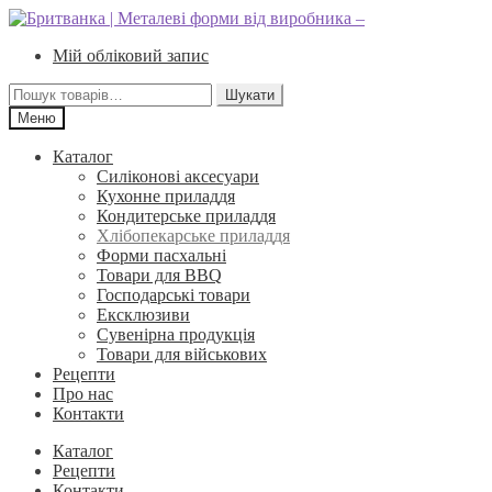
Перейти
Перейти
до
до
Мій обліковий запис
навігації
вмісту
Шукати:
Шукати
Меню
Каталог
Силіконові аксесуари
Кухонне приладдя
Кондитерське приладдя
Хлібопекарське приладдя
Форми пасхальні
Товари для BBQ
Господарські товари
Ексклюзиви
Сувенірна продукція
Товари для військових
Рецепти
Про нас
Контакти
Каталог
Рецепти
Контакти