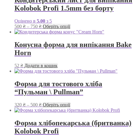
Кондитерський лист для випікання
Kolobok Profi 1.5mm без борту
Оцінено в
5.00
з 5
Діапазон
Цей
500
₴
–
750
₴
Оберіть опції
цін:
товар
від
має
500 ₴
кілька
Конусна форма для випікання Bake
до
варіантів.
Horn
750 ₴
Параметри
можна
вибрати
52
₴
Додати в кошик
на
сторінці
товару
Форма для тостового хліба
“Пульман \ Pullman”
Діапазон
Цей
320
₴
–
500
₴
Оберіть опції
цін:
товар
від
має
320 ₴
кілька
Форма хлібопекарська (бритванка)
до
варіантів.
Kolobok Profi
500 ₴
Параметри