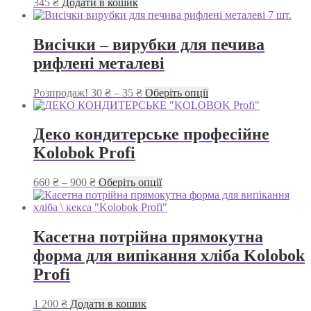
345
₴
Додати в кошик
Висічки – вирубки для печива
рифлені металеві
Діапазон
Цей
Розпродаж!
30
₴
–
35
₴
Оберіть опції
цін:
товар
від
має
30 ₴
кілька
Деко кондитерське професійне
до
варіантів.
Kolobok Profi
35 ₴
Параметри
можна
вибрати
Діапазон
Цей
660
₴
–
900
₴
Оберіть опції
на
цін:
товар
сторінці
від
має
товару
660 ₴
кілька
до
варіантів.
Касетна потрійна прямокутна
900 ₴
Параметри
форма для випікання хліба Kolobok
можна
вибрати
Profi
на
сторінці
1 200
₴
Додати в кошик
товару