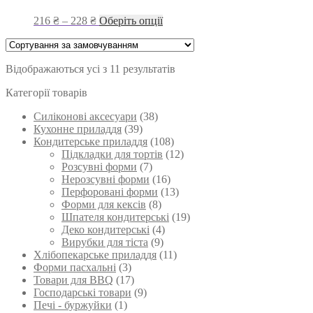
можна
вибрати
Діапазон
Цей
216
₴
–
228
₴
Оберіть опції
на
цін:
товар
сторінці
від
має
товару
216 ₴
кілька
Відображаються усі з 11 результатів
до
варіантів.
228 ₴
Параметри
Категорії товарів
можна
вибрати
Силіконові аксесуари
(38)
на
Кухонне приладдя
(39)
сторінці
Кондитерське приладдя
(108)
товару
Підкладки для тортів
(12)
Розсувні форми
(7)
Нерозсувні форми
(16)
Перфоровані форми
(13)
Форми для кексів
(8)
Шпателя кондитерські
(19)
Деко кондитерські
(4)
Вирубки для тіста
(9)
Хлібопекарське приладдя
(11)
Форми пасхальні
(3)
Товари для BBQ
(17)
Господарські товари
(9)
Печі - буржуйки
(1)