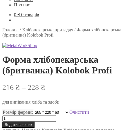
Про нас
0
₴
0 товарів
Головна
/
Хлібопекарське приладдя
/
Форма хлібопекарська
(бритванка) Kolobok Profi
Форма хлібопекарська
(бритванка) Kolobok Profi
Діапазон
216
₴
–
228
₴
цін:
для випікання хліба та здоби
від
216 ₴
Розмір форми:
Очистити
Форма
до
хлібопекарська
Додати в кошик
(бритванка)