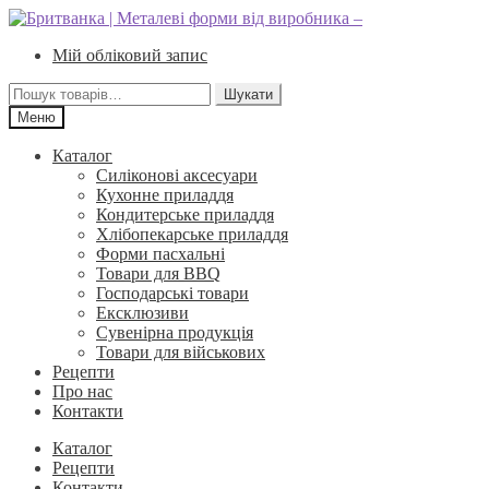
Перейти
Перейти
до
до
Мій обліковий запис
навігації
вмісту
Шукати:
Шукати
Меню
Каталог
Силіконові аксесуари
Кухонне приладдя
Кондитерське приладдя
Хлібопекарське приладдя
Форми пасхальні
Товари для BBQ
Господарські товари
Ексклюзиви
Сувенірна продукція
Товари для військових
Рецепти
Про нас
Контакти
Каталог
Рецепти
Контакти