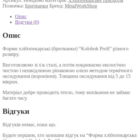
228 ₴
Артикул:
Невідомо
Категорія:
Хлібопекарське приладдя
Kolobok
Позначка:
Бритванки
Бренд:
MetalWorkShop
Profi
кількість
Опис
Відгуки (0)
Опис
Форми хлібопекарські (бритванки) “Kolobok Profi” різного
розміру.
Виготовляємо зі х\к сталі, а потім покриваємо екологічно
чистою і нешкідливою ріпаковою олією методом термічного
оксидування (вороніння). Товщина оксидування від 5 до 15
мікрон.
Матеріал добре проводить тепло, тому випікання не займає
багато часу.
Відгуки
Відгуків немає, поки що.
Будьте першим, хто залишив відгук на “Форма хлібопекарська