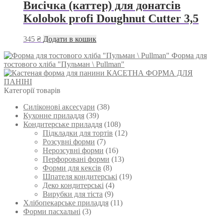
Висічка (каттер) для донатсів
Kolobok profi Doughnut Cutter 3,5
345
₴
Додати в кошик
Форма для
тостового хліба "Пульман \ Pullman"
КАСЕТНА ФОРМА ДЛЯ
ПАНІНІ
Категорії товарів
Силіконові аксесуари
(38)
Кухонне приладдя
(39)
Кондитерське приладдя
(108)
Підкладки для тортів
(12)
Розсувні форми
(7)
Нерозсувні форми
(16)
Перфоровані форми
(13)
Форми для кексів
(8)
Шпателя кондитерські
(19)
Деко кондитерські
(4)
Вирубки для тіста
(9)
Хлібопекарське приладдя
(11)
Форми пасхальні
(3)