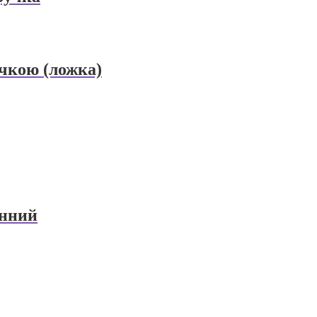
учкою (ложка)
инний