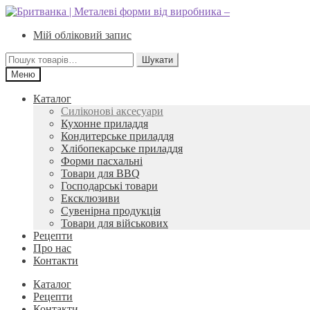
Перейти
Перейти
до
до
Мій обліковий запис
навігації
вмісту
Шукати:
Шукати
Меню
Каталог
Силіконові аксесуари
Кухонне приладдя
Кондитерське приладдя
Хлібопекарське приладдя
Форми пасхальні
Товари для BBQ
Господарські товари
Ексклюзиви
Сувенірна продукція
Товари для військових
Рецепти
Про нас
Контакти
Каталог
Рецепти
Контакти