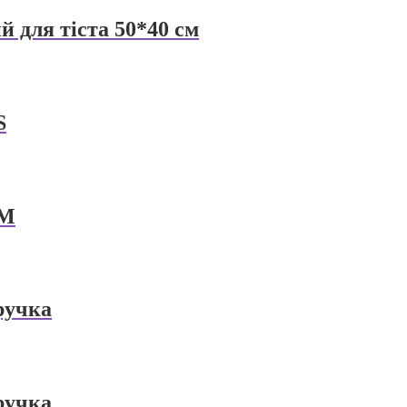
 для тіста 50*40 см
S
 М
ручка
ручка