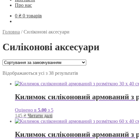
Про нас
0
₴
0 товарів
Головна
/
Силіконові аксесуари
Силіконові аксесуари
Відображаються усі з 38 результатів
Килимок силіконовий армований з р
Оцінено в
5.00
з 5
145
₴
Читати далі
Килимок силіконовий армований з р