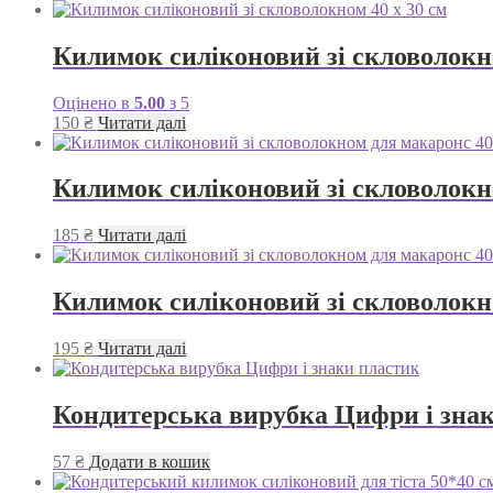
Килимок силіконовий зі скловолокно
Оцінено в
5.00
з 5
150
₴
Читати далі
Килимок силіконовий зі скловолокно
185
₴
Читати далі
Килимок силіконовий зі скловолокн
195
₴
Читати далі
Кондитерська вирубка Цифри і зна
57
₴
Додати в кошик