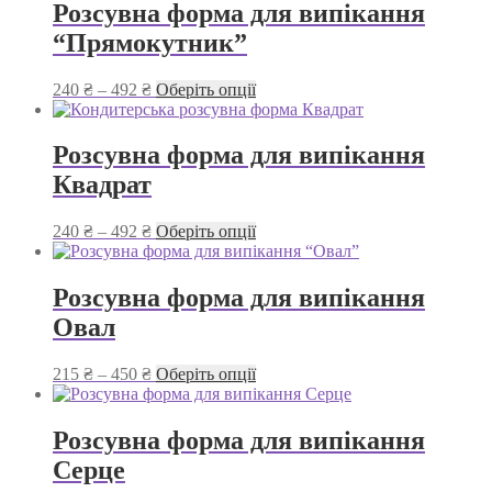
156 ₴
кілька
Розсувна форма для випікання
до
варіантів.
“Прямокутник”
492 ₴
Параметри
можна
вибрати
Діапазон
Цей
240
₴
–
492
₴
Оберіть опції
на
цін:
товар
сторінці
від
має
товару
240 ₴
кілька
Розсувна форма для випікання
до
варіантів.
Квадрат
492 ₴
Параметри
можна
вибрати
Діапазон
Цей
240
₴
–
492
₴
Оберіть опції
на
цін:
товар
сторінці
від
має
товару
240 ₴
кілька
Розсувна форма для випікання
до
варіантів.
Овал
492 ₴
Параметри
можна
вибрати
Діапазон
Цей
215
₴
–
450
₴
Оберіть опції
на
цін:
товар
сторінці
від
має
товару
215 ₴
кілька
Розсувна форма для випікання
до
варіантів.
Серце
450 ₴
Параметри
можна