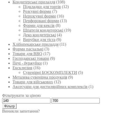
Кондитерське приладдя
(108)
товару
Підкладки для тортів
(12)
Розсувні форми
(7)
Нерозсувні форми
(16)
Перфоровані форми
(13)
Форми для кексів
(8)
Шпателя кондитерські
(19)
Деко кондитерські
(4)
Вирубки для тіста
(9)
Хлібопекарське приладдя
(11)
Форми пасхальні
(3)
Товари для BBQ
(17)
Господарські товари
(9)
Печі - буржуйки
(1)
Ексклюзив
(16)
Сувенірні БОЄКОМПЛЕКТИ
(5)
Металева сувенірна продукція
(9)
Товари для військових
(12)
Аксесуари для дистиляційних комплексів
(1)
Фільтрувати за ціною
Мінімальна
Найбільша
ціна
ціна
Фільтр
Виникли запитання?