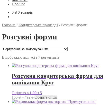
Про нас
0
₴
0 товарів
Головна
/
Кондитерське приладдя
/
Розсувні форми
Розсувні форми
Відображаються усі з 7 результатів
Розсувна кондитерська форма для
випікання Круг
Оцінено в
1.00
з 5
Діапазон
Цей
156
₴
–
492
₴
Оберіть опції
цін:
товар
від
має