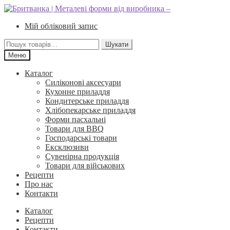
Перейти
Перейти
до
до
Мій обліковий запис
навігації
вмісту
Шукати:
Шукати
Меню
Каталог
Силіконові аксесуари
Кухонне приладдя
Кондитерське приладдя
Хлібопекарське приладдя
Форми пасхальні
Товари для BBQ
Господарські товари
Ексклюзиви
Сувенірна продукція
Товари для військових
Рецепти
Про нас
Контакти
Каталог
Рецепти
Контакти