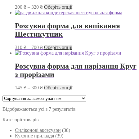
вибрати
Діапазон
Цей
200
₴
–
320
₴
Оберіть опції
на
цін:
товар
сторінці
від
має
товару
200 ₴
кілька
Розсувна форма для випікання
до
варіантів.
Шестикутник
320 ₴
Параметри
можна
вибрати
Діапазон
Цей
310
₴
–
700
₴
Оберіть опції
на
цін:
товар
сторінці
від
має
товару
310 ₴
кілька
Розсувна форма для нарізання Круг
до
варіантів.
з прорізами
700 ₴
Параметри
можна
вибрати
Діапазон
Цей
145
₴
–
300
₴
Оберіть опції
на
цін:
товар
сторінці
від
має
товару
145 ₴
кілька
Відображаються усі з 7 результатів
до
варіантів.
300 ₴
Параметри
Категорії товарів
можна
вибрати
Силіконові аксесуари
(38)
на
Кухонне приладдя
(39)
сторінці