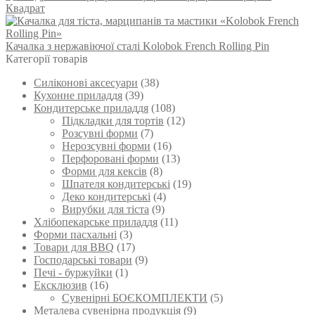
товару
Квадрат
145 ₴
кілька
до
варіантів.
300 ₴
Параметри
Качалка з нержавіючої сталі Kolobok French Rolling Pin
можна
Категорії товарів
вибрати
на
Силіконові аксесуари
(38)
сторінці
Кухонне приладдя
(39)
товару
Кондитерське приладдя
(108)
Підкладки для тортів
(12)
Розсувні форми
(7)
Нерозсувні форми
(16)
Перфоровані форми
(13)
Форми для кексів
(8)
Шпателя кондитерські
(19)
Деко кондитерські
(4)
Вирубки для тіста
(9)
Хлібопекарське приладдя
(11)
Форми пасхальні
(3)
Товари для BBQ
(17)
Господарські товари
(9)
Печі - буржуйки
(1)
Ексклюзив
(16)
Сувенірні БОЄКОМПЛЕКТИ
(5)
Металева сувенірна продукція
(9)