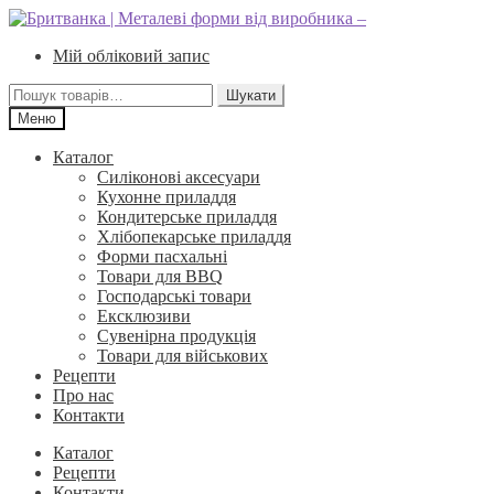
Перейти
Перейти
до
до
Мій обліковий запис
навігації
вмісту
Шукати:
Шукати
Меню
Каталог
Силіконові аксесуари
Кухонне приладдя
Кондитерське приладдя
Хлібопекарське приладдя
Форми пасхальні
Товари для BBQ
Господарські товари
Ексклюзиви
Сувенірна продукція
Товари для військових
Рецепти
Про нас
Контакти
Каталог
Рецепти
Контакти