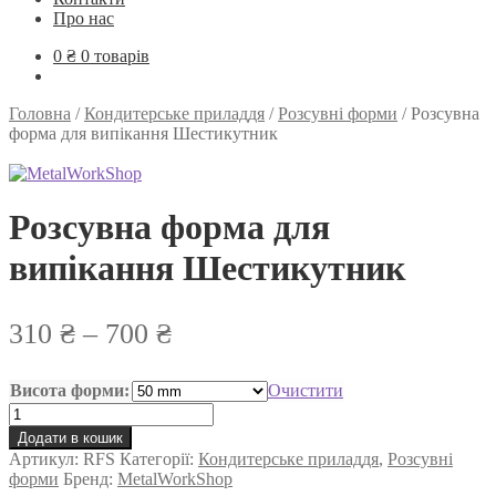
Про нас
0
₴
0 товарів
Головна
/
Кондитерське приладдя
/
Розсувні форми
/
Розсувна
форма для випікання Шестикутник
Розсувна форма для
випікання Шестикутник
Діапазон
310
₴
–
700
₴
цін:
Висота форми:
Очистити
від
Розсувна
310 ₴
форма
Додати в кошик
для
Артикул:
RFS
Категорії:
до
Кондитерське приладдя
,
Розсувні
випікання
форми
Бренд:
MetalWorkShop
Шестикутник