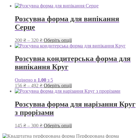
Розсувна форма для випікання
Серце
Діапазон
Цей
200
₴
–
320
₴
Оберіть опції
цін:
товар
від
має
200 ₴
кілька
Розсувна кондитерська форма для
до
варіантів.
випікання Круг
320 ₴
Параметри
можна
вибрати
Оцінено в
1.00
з 5
на
Діапазон
Цей
156
₴
–
492
₴
Оберіть опції
сторінці
цін:
товар
товару
від
має
156 ₴
кілька
Розсувна форма для нарізання Круг
до
варіантів.
з прорізами
492 ₴
Параметри
можна
вибрати
Діапазон
Цей
145
₴
–
300
₴
Оберіть опції
на
цін:
товар
сторінці
Перфорована форма
від
має