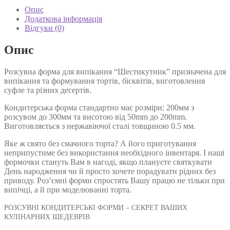
700 ₴
кількість
Опис
Додаткова інформація
Відгуки (0)
Опис
Розсувна форма для випікання “Шестикутник” призначена для
випікання та формування тортів, бісквітів, виготовлення
суфле та різних десертів.
Кондитерська форма стандартно має розміри: 200мм з
розсувом до 300мм та висотою від 50mm до 200mm.
Виготовляється з нержавіючої сталі товщиною 0.5 мм.
Яке ж свято без смачного торта? А його приготування
неприпустиме без використання необхідного інвентаря. І наші
формочки стануть Вам в нагоді, якщо плануєте святкувати
День народження чи й просто хочете порадувати рідних без
приводу. Роз’ємні форми спростять Вашу працю не тільки при
випічці, а й при моделюванні торта.
РОЗСУВНІ КОНДИТЕРСЬКІ ФОРМИ – СЕКРЕТ ВАШИХ
КУЛІНАРНИХ ШЕДЕВРІВ