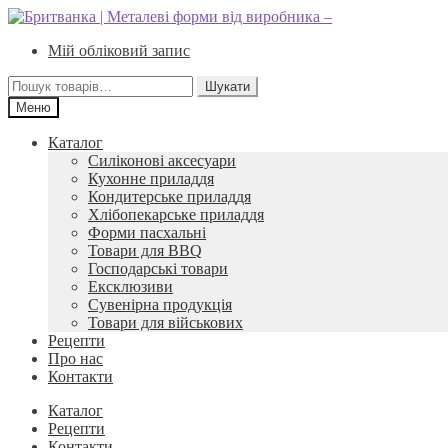
Перейти
Перейти
до
до
Мій обліковий запис
навігації
вмісту
Шукати:
Шукати
Меню
Каталог
Силіконові аксесуари
Кухонне приладдя
Кондитерське приладдя
Хлібопекарське приладдя
Форми пасхальні
Товари для BBQ
Господарські товари
Ексклюзиви
Сувенірна продукція
Товари для військових
Рецепти
Про нас
Контакти
Каталог
Рецепти
Контакти