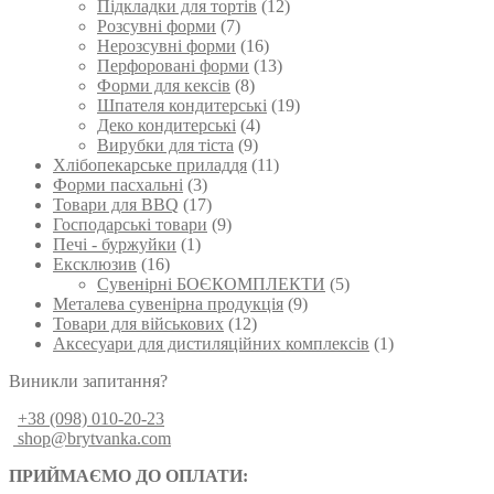
Підкладки для тортів
(12)
Розсувні форми
(7)
Нерозсувні форми
(16)
Перфоровані форми
(13)
Форми для кексів
(8)
Шпателя кондитерські
(19)
Деко кондитерські
(4)
Вирубки для тіста
(9)
Хлібопекарське приладдя
(11)
Форми пасхальні
(3)
Товари для BBQ
(17)
Господарські товари
(9)
Печі - буржуйки
(1)
Ексклюзив
(16)
Сувенірні БОЄКОМПЛЕКТИ
(5)
Металева сувенірна продукція
(9)
Товари для військових
(12)
Аксесуари для дистиляційних комплексів
(1)
Виникли запитання?
+38 (098) 010-20-23
shop@brytvanka.com
ПРИЙМАЄМО ДО ОПЛАТИ: