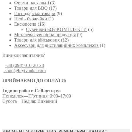
Форми пасхальні
(3)
Товари для BBQ
(17)
Господарські товари
(9)
Печі - буржуйки
(1)
Ексклюзив
(16)
Сувенірні БОЄКОМПЛЕКТИ
(5)
Металева сувенірна продукція
(9)
Товари для військових
(12)
Аксесуари для дистиляційних комплексів
(1)
Виникли запитання?
+38 (098) 010-20-23
shop@brytvanka.com
ПРИЙМАЄМО ДО ОПЛАТИ:
Години роботи Call-центру:
Понеділок—П’ятниця: 9:00–17:00
Субота—Неділя: Вихідний
КРАМНИЦЯ КОРИСНИХ РЕЧЕЙ “БРИТВАНКА”