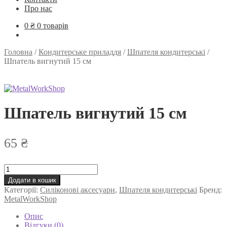
Про нас
0
₴
0 товарів
Головна
/
Кондитерське приладдя
/
Шпателя кондитерські
/
Шпатель вигнутий 15 см
Шпатель вигнутий 15 см
65
₴
Шпатель
вигнутий
Додати в кошик
15
Категорії:
Силіконові аксесуари
,
Шпателя кондитерські
Бренд:
см
MetalWorkShop
кількість
Опис
Відгуки (0)