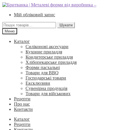
Перейти
Перейти
до
до
Мій обліковий запис
навігації
вмісту
Шукати:
Шукати
Меню
Каталог
Силіконові аксесуари
Кухонне приладдя
Кондитерське приладдя
Хлібопекарське приладдя
Форми пасхальні
Товари для BBQ
Господарські товари
Ексклюзиви
Сувенірна продукція
Товари для військових
Рецепти
Про нас
Контакти
Каталог
Рецепти
Контакти