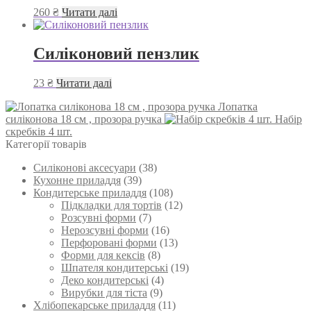
260
₴
Читати далі
Силіконовий пензлик
23
₴
Читати далі
Лопатка
силіконова 18 см , прозора ручка
Набір
скребків 4 шт.
Категорії товарів
Силіконові аксесуари
(38)
Кухонне приладдя
(39)
Кондитерське приладдя
(108)
Підкладки для тортів
(12)
Розсувні форми
(7)
Нерозсувні форми
(16)
Перфоровані форми
(13)
Форми для кексів
(8)
Шпателя кондитерські
(19)
Деко кондитерські
(4)
Вирубки для тіста
(9)
Хлібопекарське приладдя
(11)