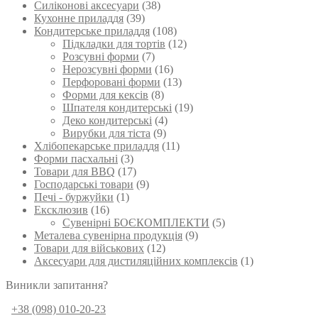
Силіконові аксесуари
(38)
Кухонне приладдя
(39)
Кондитерське приладдя
(108)
Підкладки для тортів
(12)
Розсувні форми
(7)
Нерозсувні форми
(16)
Перфоровані форми
(13)
Форми для кексів
(8)
Шпателя кондитерські
(19)
Деко кондитерські
(4)
Вирубки для тіста
(9)
Хлібопекарське приладдя
(11)
Форми пасхальні
(3)
Товари для BBQ
(17)
Господарські товари
(9)
Печі - буржуйки
(1)
Ексклюзив
(16)
Сувенірні БОЄКОМПЛЕКТИ
(5)
Металева сувенірна продукція
(9)
Товари для військових
(12)
Аксесуари для дистиляційних комплексів
(1)
Виникли запитання?
+38 (098) 010-20-23