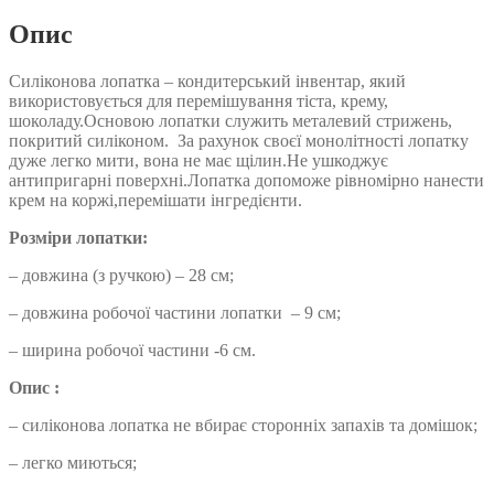
Опис
Силіконова лопатка – кондитерський інвентар, який
використовується для перемішування тіста, крему,
шоколаду.Основою лопатки служить металевий стрижень,
покритий силіконом. За рахунок своєї монолітності лопатку
дуже легко мити, вона не має щілин.Не ушкоджує
антипригарні поверхні.Лопатка допоможе рівномірно нанести
крем на коржі,перемішати інгредієнти.
Розміри лопатки:
– довжина (з ручкою) – 28 см;
– довжина робочої частини лопатки – 9 см;
– ширина робочої частини -6 см.
Опис :
– силіконова лопатка не вбирає сторонніх запахів та домішок;
– легко миються;