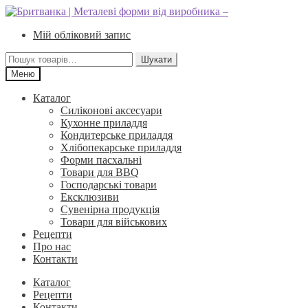
Перейти
Перейти
до
до
Мій обліковий запис
навігації
вмісту
Шукати:
Шукати
Меню
Каталог
Силіконові аксесуари
Кухонне приладдя
Кондитерське приладдя
Хлібопекарське приладдя
Форми пасхальні
Товари для BBQ
Господарські товари
Ексклюзиви
Сувенірна продукція
Товари для військових
Рецепти
Про нас
Контакти
Каталог
Рецепти
Контакти