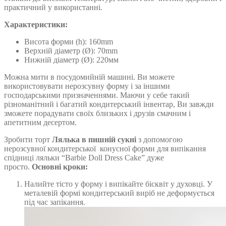
практичний у використанні.
Характеристики:
Висота форми (h): 160mm
Верхній діаметр (Ø): 70mm
Нижній діаметр (Ø): 220мм
Можна мити в посудомийній машині. Ви можете
використовувати нерозсувну форму і за іншими
господарськими призначеннями. Маючи у себе такий
різноманітний і багатий кондитерський інвентар, Ви завжди
зможете порадувати своїх близьких і друзів смачним і
апетитним десертом.
Зробити торт
Лялька в пишній сукні
з допомогою
нерозсувної кондитерської конусної форми для випікання
спідниці ляльки “Barbie Doll Dress Cake” дуже
просто.
Основні кроки:
Налийте тісто у форму і випікайте бісквіт у духовці. У
металевій формі кондитерський виріб не деформується
під час запікання.