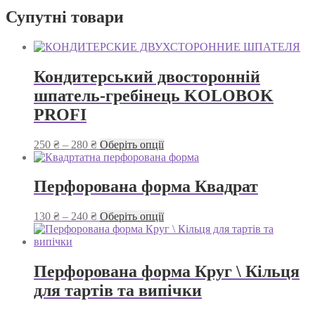
Супутні товари
Кондитерський двосторонній
шпатель-гребінець KOLOBOK
PROFI
Діапазон
Цей
250
₴
–
280
₴
Оберіть опції
цін:
товар
від
має
250 ₴
кілька
Перфорована форма Квадрат
до
варіантів.
280 ₴
Параметри
Діапазон
Цей
130
₴
–
240
₴
Оберіть опції
можна
цін:
товар
вибрати
від
має
на
130 ₴
кілька
сторінці
до
варіантів.
Перфорована форма Круг \ Кільця
товару
240 ₴
Параметри
для тартів та випічки
можна
вибрати