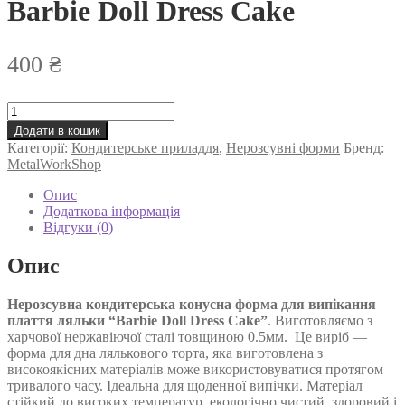
Barbie Doll Dress Cake
400
₴
Нерозсувна
кондитерська
Додати в кошик
конусна
Категорії:
Кондитерське приладдя
,
Нерозсувні форми
Бренд:
форма
MetalWorkShop
для
випікання
Опис
плаття
Додаткова інформація
ляльки
Відгуки (0)
Barbie
Doll
Опис
Dress
Cake
Нерозсувна кондитерська конусна форма для випікання
кількість
плаття ляльки “Barbie Doll Dress Cake”
. Виготовляємо з
харчової нержавіючої сталі товщиною 0.5мм. Це виріб —
форма для дна лялькового торта, яка виготовлена ​​з
високоякісних матеріалів може використовуватися протягом
тривалого часу. Ідеальна для щоденної випічки. Матеріал
стійкий до високих температур, екологічно чистий, здоровий і