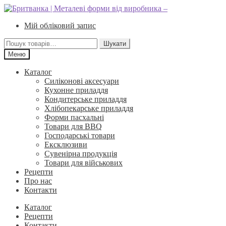
Перейти
Перейти
до
до
Мій обліковий запис
навігації
вмісту
Шукати:
Шукати
Меню
Каталог
Силіконові аксесуари
Кухонне приладдя
Кондитерське приладдя
Хлібопекарське приладдя
Форми пасхальні
Товари для BBQ
Господарські товари
Ексклюзиви
Сувенірна продукція
Товари для військових
Рецепти
Про нас
Контакти
Каталог
Рецепти
Контакти