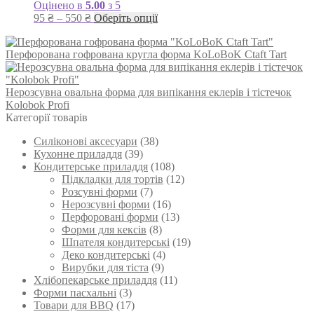
на
Оцінено в
5.00
з 5
сторінці
Діапазон
Цей
95
₴
–
550
₴
Оберіть опції
товару
цін:
товар
від
має
Перфорована гофрована кругла форма KoLoBoK Ctaft Tart
95 ₴
кілька
до
варіантів.
550 ₴
Параметри
Нерозсувна овальна форма для випікання еклерів і тістечок
можна
Kolobok Profi
вибрати
Категорії товарів
на
сторінці
Силіконові аксесуари
(38)
товару
Кухонне приладдя
(39)
Кондитерське приладдя
(108)
Підкладки для тортів
(12)
Розсувні форми
(7)
Нерозсувні форми
(16)
Перфоровані форми
(13)
Форми для кексів
(8)
Шпателя кондитерські
(19)
Деко кондитерські
(4)
Вирубки для тіста
(9)
Хлібопекарське приладдя
(11)
Форми пасхальні
(3)
Товари для BBQ
(17)