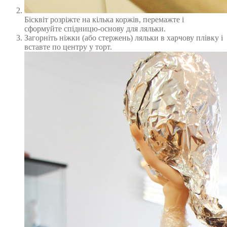
Бісквіт розріжте на кілька коржів, перемажте і
сформуйте спідницю-основу для ляльки.
Загорніть ніжки (або стержень) ляльки в харчову плівку і
вставте по центру у торт.