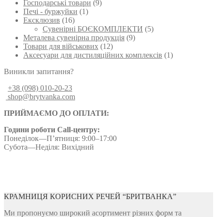
Господарські товари
(9)
Печі - буржуйки
(1)
Ексклюзив
(16)
Сувенірні БОЄКОМПЛЕКТИ
(5)
Металева сувенірна продукція
(9)
Товари для військових
(12)
Аксесуари для дистиляційних комплексів
(1)
Виникли запитання?
+38 (098) 010-20-23
shop@brytvanka.com
ПРИЙМАЄМО ДО ОПЛАТИ:
Години роботи Call-центру:
Понеділок—П’ятниця: 9:00–17:00
Субота—Неділя: Вихідний
КРАМНИЦЯ КОРИСНИХ РЕЧЕЙ “БРИТВАНКА”
Ми пропонуємо широкий асортимент різних форм та