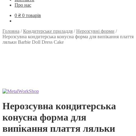
Про нас
0
₴
0 товарів
Головна
/
Кондитерське приладдя
/
Нерозсувні форми
/
Нерозсувна кондитерська конусна форма для випікання плаття
ляльки Barbie Doll Dress Cake
Нерозсувна кондитерська
конусна форма для
випікання плаття ляльки