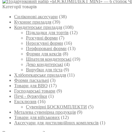
Категорії товарів
Силіконові аксесуари
(38)
Кухонне приладдя
(39)
Кондитерське приладдя
(108)
Підкладки для тортів
(12)
Розсувні форми
(7)
Нерозсувні форми
(16)
Перфоровані форми
(13)
Форми для кексів
(8)
Шпателя кондитерські
(19)
Деко кондитерські
(4)
Вирубки для тіста
(9)
Хлібопекарське приладдя
(11)
Форми пасхальні
(3)
Товари для BBQ
(17)
Господарські товари
(9)
Печі - буржуйки
(1)
Ексклюзив
(16)
Сувенірні БОЄКОМПЛЕКТИ
(5)
Металева сувенірна продукція
(9)
Товари для військових
(12)
Аксесуари для дистиляційних комплексів
(1)