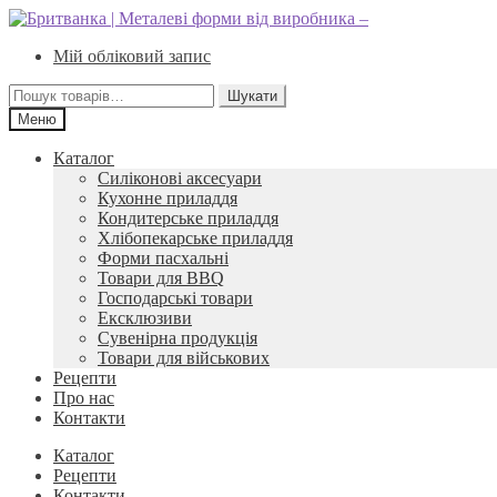
Перейти
Перейти
до
до
Мій обліковий запис
навігації
вмісту
Шукати:
Шукати
Меню
Каталог
Силіконові аксесуари
Кухонне приладдя
Кондитерське приладдя
Хлібопекарське приладдя
Форми пасхальні
Товари для BBQ
Господарські товари
Ексклюзиви
Сувенірна продукція
Товари для військових
Рецепти
Про нас
Контакти
Каталог
Рецепти
Контакти