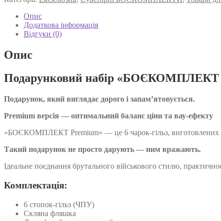
6
чарок-
Опис
гільз
Додаткова інформація
+
Відгуки (0)
фляшка
кількість
Опис
Подарунковий набір «БОЄКОМПЛЕКТ
Подарунок, який виглядає дорого і запам’ятовується.
Premium версія — оптимальний баланс ціни та вау-ефекту
«БОЄКОМПЛЕКТ Premium» — це 6 чарок-гільз, виготовлених на 
Такий подарунок не просто дарують — ним вражають.
Ідеальне поєднання брутального військового стилю, практичност
Комплектація:
6 стопок-гільз (ЧПУ)
Скляна фляшка