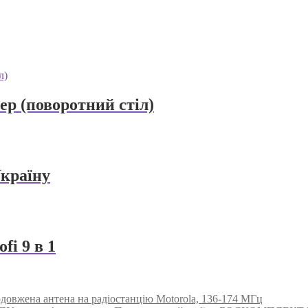
р (поворотний стіл)
Україну
i 9 в 1
довжена антена на радіостанцію Motorola, 136-174 МГц