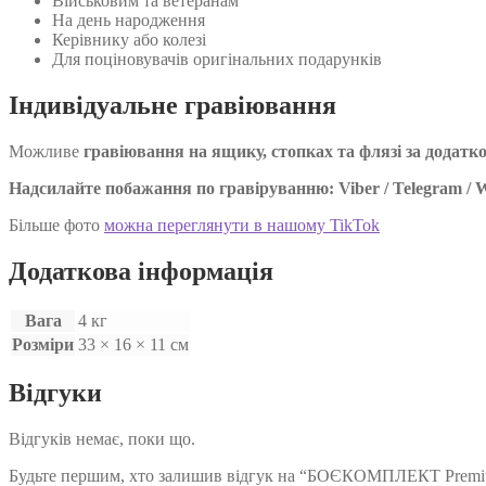
Військовим та ветеранам
На день народження
Керівнику або колезі
Для поціновувачів оригінальних подарунків
Індивідуальне гравіювання
Можливе
гравіювання на ящику, стопках та флязі за додатк
Надсилайте побажання по гравіруванню: Viber / Telegram / 
Більше фото
можна переглянути в нашому TikTok
Додаткова інформація
Вага
4 кг
Розміри
33 × 16 × 11 см
Відгуки
Відгуків немає, поки що.
Будьте першим, хто залишив відгук на “БОЄКОМПЛЕКТ Premium