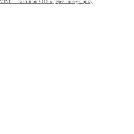
NI» — 6 стопок ЧПУ в дерев'яному ящику