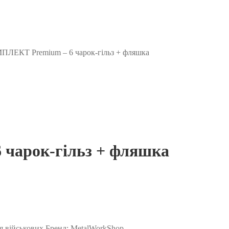
ЕКТ Premium – 6 чарок-гільз + фляшка
арок-гільз + фляшка
я військових
Бренд:
MetalWorkShop