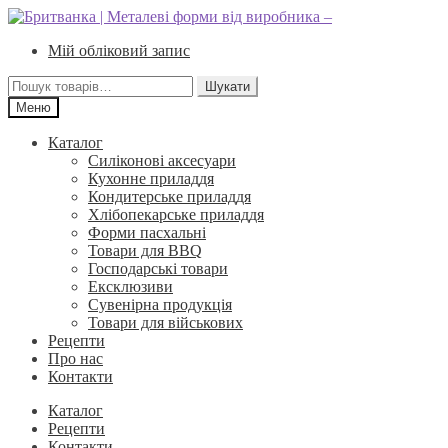
Перейти
Перейти
до
до
Мій обліковий запис
навігації
вмісту
Шукати:
Шукати
Меню
Каталог
Силіконові аксесуари
Кухонне приладдя
Кондитерське приладдя
Хлібопекарське приладдя
Форми пасхальні
Товари для BBQ
Господарські товари
Ексклюзиви
Сувенірна продукція
Товари для військових
Рецепти
Про нас
Контакти
Каталог
Рецепти
Контакти