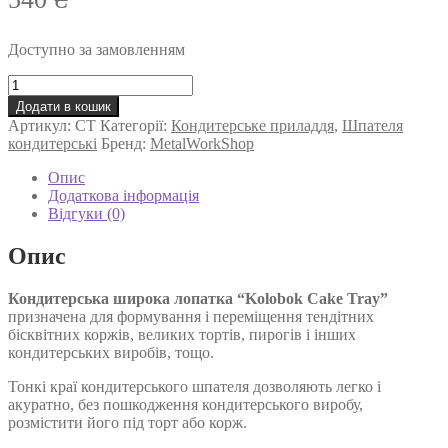
Доступно за замовленням
Кондитерська
широка
Додати в кошик
лопатка
Артикул:
CT
Категорії:
Кондитерське приладдя
,
Шпателя
для
кондитерські
Бренд:
MetalWorkShop
формування
і
Опис
перенесення
Додаткова інформація
тортів
Відгуки (0)
Kolobok
Cake
Опис
Tray
кількість
Кондитерська широка лопатка “Kolobok Cake Tray”
призначена для формування і переміщення тендітних
бісквітних коржів, великих тортів, пирогів і інших
кондитерських виробів, тощо.
Тонкі краї кондитерського шпателя дозволяють легко і
акуратно, без пошкодження кондитерського виробу,
розмістити його під торт або корж.