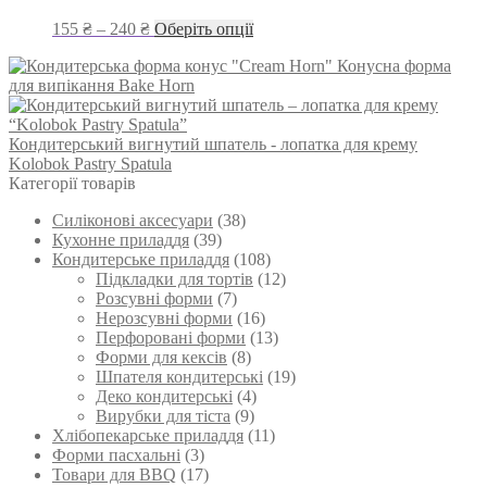
можна
вибрати
Діапазон
Цей
155
₴
–
240
₴
Оберіть опції
на
цін:
товар
сторінці
Конусна форма
від
має
товару
для випікання Bake Horn
155 ₴
кілька
до
варіантів.
240 ₴
Параметри
Кондитерський вигнутий шпатель - лопатка для крему
можна
Kolobok Pastry Spatula
вибрати
Категорії товарів
на
сторінці
Силіконові аксесуари
(38)
товару
Кухонне приладдя
(39)
Кондитерське приладдя
(108)
Підкладки для тортів
(12)
Розсувні форми
(7)
Нерозсувні форми
(16)
Перфоровані форми
(13)
Форми для кексів
(8)
Шпателя кондитерські
(19)
Деко кондитерські
(4)
Вирубки для тіста
(9)
Хлібопекарське приладдя
(11)
Форми пасхальні
(3)
Товари для BBQ
(17)