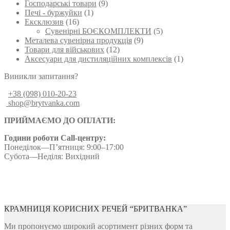
Господарські товари
(9)
Печі - буржуйки
(1)
Ексклюзив
(16)
Сувенірні БОЄКОМПЛЕКТИ
(5)
Металева сувенірна продукція
(9)
Товари для військових
(12)
Аксесуари для дистиляційних комплексів
(1)
Виникли запитання?
+38 (098) 010-20-23
shop@brytvanka.com
ПРИЙМАЄМО ДО ОПЛАТИ:
Години роботи Call-центру:
Понеділок—П’ятниця: 9:00–17:00
Субота—Неділя: Вихідний
КРАМНИЦЯ КОРИСНИХ РЕЧЕЙ “БРИТВАНКА”
Ми пропонуємо широкий асортимент різних форм та