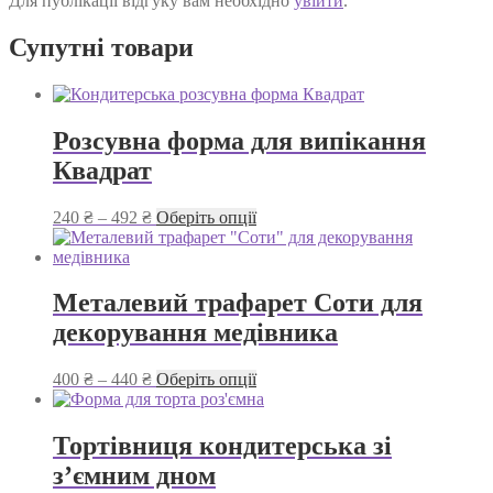
Для публікації відгуку вам необхідно
увійти
.
Супутні товари
Розсувна форма для випікання
Квадрат
Діапазон
Цей
240
₴
–
492
₴
Оберіть опції
цін:
товар
від
має
240 ₴
кілька
до
варіантів.
Металевий трафарет Соти для
492 ₴
Параметри
декорування медівника
можна
вибрати
на
Діапазон
Цей
400
₴
–
440
₴
Оберіть опції
сторінці
цін:
товар
товару
від
має
400 ₴
кілька
Тортівниця кондитерська зі
до
варіантів.
з’ємним дном
440 ₴
Параметри