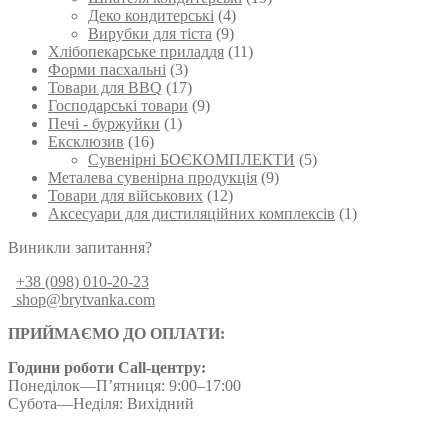
Деко кондитерські
(4)
Вирубки для тіста
(9)
Хлібопекарське приладдя
(11)
Форми пасхальні
(3)
Товари для BBQ
(17)
Господарські товари
(9)
Печі - буржуйки
(1)
Ексклюзив
(16)
Сувенірні БОЄКОМПЛЕКТИ
(5)
Металева сувенірна продукція
(9)
Товари для військових
(12)
Аксесуари для дистиляційних комплексів
(1)
Виникли запитання?
+38 (098) 010-20-23
shop@brytvanka.com
ПРИЙМАЄМО ДО ОПЛАТИ:
Години роботи Call-центру:
Понеділок—П’ятниця: 9:00–17:00
Субота—Неділя: Вихідний