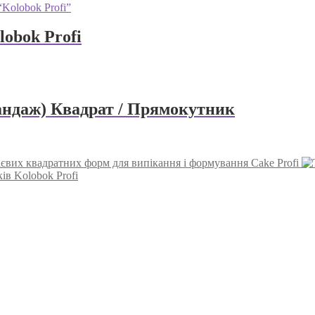
lobok Profi
андаж) Квадрат / Прямокутник
євих квадратних форм для випікання і формування Cake Profi
ків Kolobok Profi