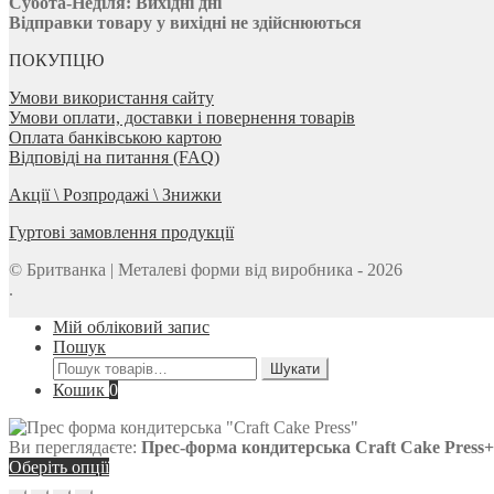
Субота-Неділя:
Вихідні дні
Відправки товару у вихідні не здійснюються
ПОКУПЦЮ
Умови використання сайту
Умови оплати, доставки і повернення товарів
Оплата банківською картою
Відповіді на питання (FAQ)
Акції \ Розпродажі \ Знижки
Гуртові замовлення продукції
© Бритванка | Металеві форми від виробника - 2026
.
Мій обліковий запис
Пошук
Шукати:
Шукати
Кошик
0
Ви переглядаєте:
Прес-форма кондитерська Craft Cake Press
Оберіть опції