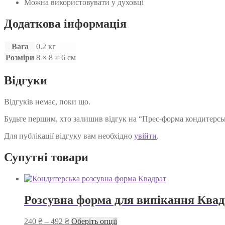
Можна використовувати у духовці
Додаткова інформація
Вага
0.2 кг
Розміри
8 × 8 × 6 см
Відгуки
Відгуків немає, поки що.
Будьте першим, хто залишив відгук на “Прес-форма кондитерськ
Для публікації відгуку вам необхідно
увійти
.
Супутні товари
Розсувна форма для випікання Квад
Діапазон
Цей
240
₴
–
492
₴
Оберіть опції