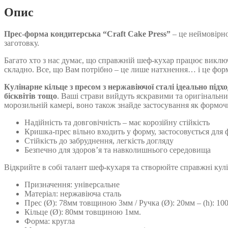
кількість
Опис
Прес-форма кондитерська “Craft Cake Press”
– це неймовірн
заготовку.
Багато хто з нас думає, що справжній шеф-кухар працює виключн
складно. Все, що Вам потрібно – це лише натхнення… і це фор
Кулінарне кільце з пресом з нержавіючої сталі ідеально підх
бісквітів тощо
. Ваші страви вийдуть яскравими та оригінальни
морозильній камері, воно також знайде застосування як формочка
Надійність та довговічність – має корозійну стійкість
Кришка-прес вільно входить у форму, застосовується для 
Стійкість до забруднення, легкість догляду
Безпечно для здоров’я та навколишнього середовища
Відкрийте в собі талант шеф-кухаря та створюйте справжні кул
Призначення: універсальне
Матеріал: нержавіюча сталь
Прес (Ø): 78мм товщиною 3мм / Ручка (Ø): 20мм – (h): 10
Кільце (Ø): 80мм товщиною 1мм.
Форма: кругла