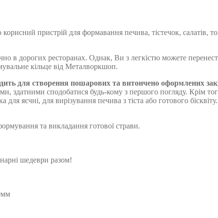
о корисний пристрій для формавання печива, тістечок, салатів, 
о в дорогих ресторанах. Однак, Ви з легкістю можете перенести 
мувальне кільце від Металворкшоп.
одить для створення пошарових та витончено оформлених закусо
ми, здатними сподобатися будь-кому з першого погляду. Крім тог
 для яєчні, для вирізування печива з тіста або готового бісквіту.
формування та викладання готової страви.
інарні шедеври разом!
0мм