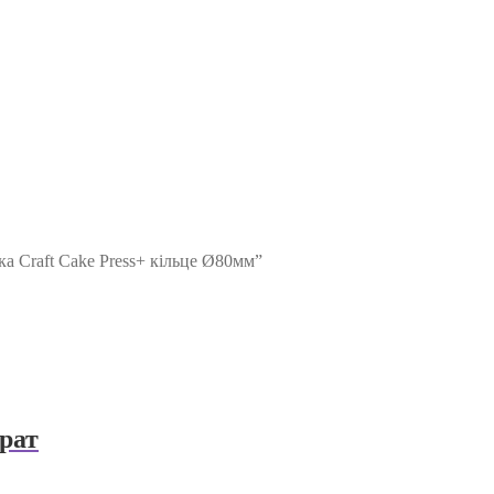
а Craft Cake Press+ кільце Ø80мм”
рат