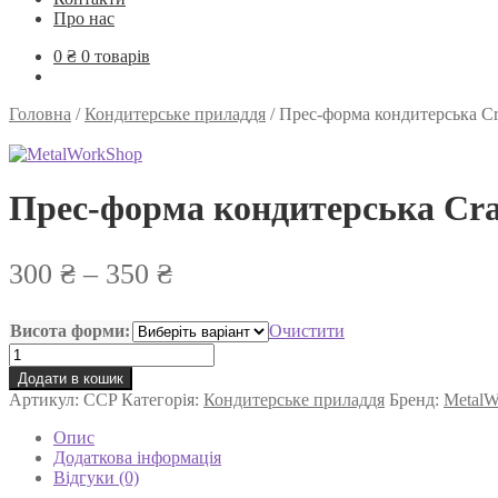
Про нас
0
₴
0 товарів
Головна
/
Кондитерське приладдя
/
Прес-форма кондитерська Cr
Прес-форма кондитерська Cra
Діапазон
300
₴
–
350
₴
цін:
Висота форми:
Очистити
від
Прес-
300 ₴
форма
Додати в кошик
кондитерська
Артикул:
CСP
Категорія:
до
Кондитерське приладдя
Бренд:
MetalW
Craft
Cake
350 ₴
Опис
Press+
Додаткова інформація
кільце
Відгуки (0)
Ø80мм