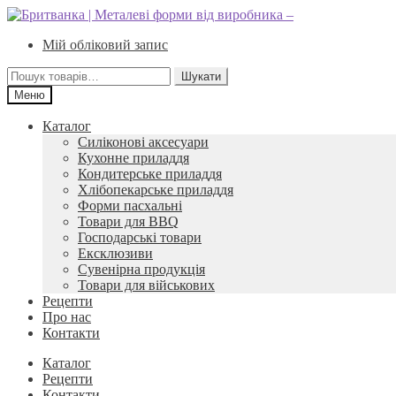
Перейти
Перейти
до
до
Мій обліковий запис
навігації
вмісту
Шукати:
Шукати
Меню
Каталог
Силіконові аксесуари
Кухонне приладдя
Кондитерське приладдя
Хлібопекарське приладдя
Форми пасхальні
Товари для BBQ
Господарські товари
Ексклюзиви
Сувенірна продукція
Товари для військових
Рецепти
Про нас
Контакти
Каталог
Рецепти
Контакти