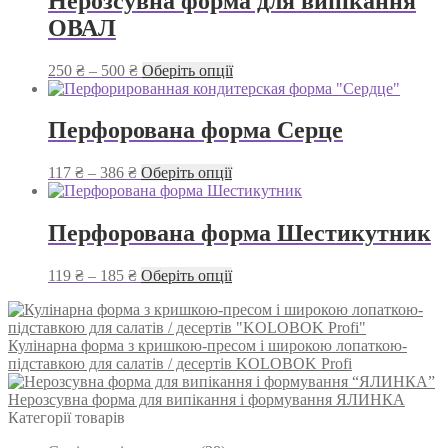
Нерозсувна форма для випікання
ОВАЛ
Діапазон
Цей
250
₴
–
500
₴
Оберіть опції
цін:
товар
від
має
250 ₴
кілька
Перфорована форма Серце
до
варіантів.
500 ₴
Параметри
Діапазон
Цей
117
₴
–
386
₴
Оберіть опції
можна
цін:
товар
вибрати
від
має
на
117 ₴
кілька
Перфорована форма Шестикутник
сторінці
до
варіантів.
товару
386 ₴
Параметри
Діапазон
Цей
119
₴
–
185
₴
Оберіть опції
можна
цін:
товар
вибрати
від
має
на
119 ₴
кілька
сторінці
Кулінарна форма з кришкою-пресом і широкою лопаткою-
до
варіантів.
товару
підставкою для салатів / десертів KOLOBOK Profi
185 ₴
Параметри
можна
Нерозсувна форма для випікання і формування ЯЛИНКА
вибрати
Категорії товарів
на
сторінці