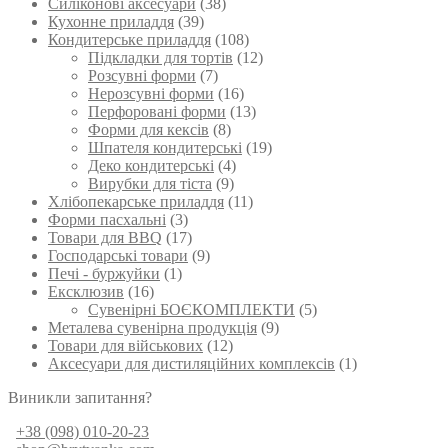
Силіконові аксесуари
(38)
товару
Кухонне приладдя
(39)
Кондитерське приладдя
(108)
Підкладки для тортів
(12)
Розсувні форми
(7)
Нерозсувні форми
(16)
Перфоровані форми
(13)
Форми для кексів
(8)
Шпателя кондитерські
(19)
Деко кондитерські
(4)
Вирубки для тіста
(9)
Хлібопекарське приладдя
(11)
Форми пасхальні
(3)
Товари для BBQ
(17)
Господарські товари
(9)
Печі - буржуйки
(1)
Ексклюзив
(16)
Сувенірні БОЄКОМПЛЕКТИ
(5)
Металева сувенірна продукція
(9)
Товари для військових
(12)
Аксесуари для дистиляційних комплексів
(1)
Виникли запитання?
+38 (098) 010-20-23