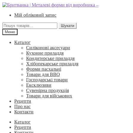
Перейти
Перейти
до
до
Мій обліковий запис
навігації
вмісту
Шукати:
Шукати
Меню
Каталог
Силіконові аксесуари
Кухонне приладдя
Кондитерське приладдя
Хлібопекарське приладдя
Форми пасхальні
Товари для BBQ
Господарські товари
Ексклюзиви
Сувенірна продукція
Товари для військових
Рецепти
Про нас
Контакти
Каталог
Рецепти
Контакти