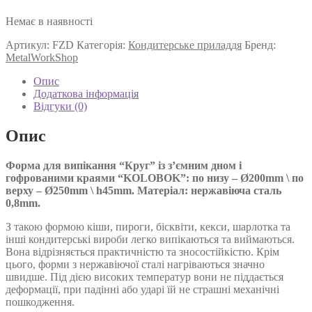
Немає в наявності
Артикул:
FZD
Категорія:
Кондитерське приладдя
Бренд:
MetalWorkShop
Опис
Додаткова інформація
Відгуки (0)
Опис
Форма для випікання “Круг” із з’ємним дном і
гофрованими краями “KOLOBOK”: по низу – Ø200mm \ по
верху – Ø250mm \ h45mm. Матеріал: нержавіюча сталь
0,8mm.
З такою формою кіши, пироги, бісквіти, кекси, шарлотка та
інші кондитерські вироби легко випікаються та виймаються.
Вона відрізняється практичністю та зносостійкістю. Крім
цього, форми з нержавіючої сталі нагріваються значно
швидше. Під дією високих температур вони не піддається
деформації, при падінні або ударі їй не страшні механічні
пошкодження.