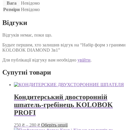
Вага
Невідомо
Розміри
Невідомо
Відгуки
Відгуків немає, поки що.
Будьте першим, хто залишив відгук на “Набір форм з гранями
KOLOBOK DIAMOND 3в1”
Для публікації відгуку вам необхідно
увійти
.
Супутні товари
Кондитерський двосторонній
шпатель-гребінець KOLOBOK
PROFI
Діапазон
Цей
250
₴
–
280
₴
Оберіть опції
цін:
товар