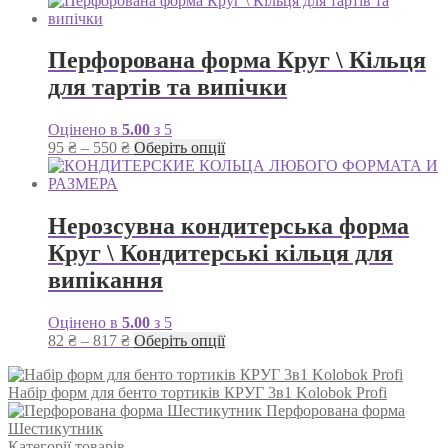
від
має
250 ₴
кілька
до
варіантів.
Перфорована форма Круг \ Кільця
280 ₴
Параметри
для тартів та випічки
можна
вибрати
на
Оцінено в
5.00
з 5
сторінці
Діапазон
Цей
95
₴
–
550
₴
Оберіть опції
товару
цін:
товар
від
має
95 ₴
кілька
до
варіантів.
Нерозсувна кондитерська форма
550 ₴
Параметри
Круг \ Кондитерські кільця для
можна
вибрати
випікання
на
сторінці
Оцінено в
5.00
з 5
товару
Діапазон
Цей
82
₴
–
817
₴
Оберіть опції
цін:
товар
від
має
Набір форм для бенто тортиків КРУГ 3в1 Kolobok Profi
82 ₴
кілька
Перфорована форма
до
варіантів.
Шестикутник
817 ₴
Параметри
Категорії товарів
можна