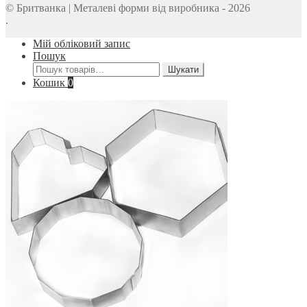
© Бритванка | Металеві форми від виробника - 2026
.
Мій обліковий запис
Пошук
Шукати:
Шукати
Кошик
0