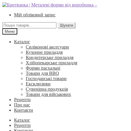
Перейти
Перейти
до
до
Мій обліковий запис
навігації
вмісту
Шукати:
Шукати
Меню
Каталог
Силіконові аксесуари
Кухонне приладдя
Кондитерське приладдя
Хлібопекарське приладдя
Форми пасхальні
Товари для BBQ
Господарські товари
Ексклюзиви
Сувенірна продукція
Товари для військових
Рецепти
Про нас
Контакти
Каталог
Рецепти
Контакти