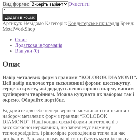
Вид форми:
Очистити
від
Набір
250 ₴
форм
Додати в кошик
з
Артикул:
Невідомо
Категорія:
до
Кондитерське приладдя
Бренд:
гранями
MetalWorkShop
KOLOBOK
750 ₴
DIAMOND
Опис
3в1
Додаткова інформація
кількість
Відгуки (0)
Опис
Набір металевих форм з гранями “KOLOBOK DIAMOND”.
Цей набір включає три ексклюзивні форми: шестикутну,
серце та круглу, які додадуть неповторного шарму вашим
кулінарним творінням. Можна купувати як набором так і
окремо. Обирайте портібне.
Відкрийте для себе неперевершені можливості випікання з
набором металевих форм з гранями “KOLOBOK
DIAMOND”. Наші кондитерські форми виготовлені з
високоякісної нержавійки, що забезпечує відмінну
теплопровідність і рівномірне розподілення тепла під час
випікання. Завдяки цьому ваші торти будуть мати ідеальну