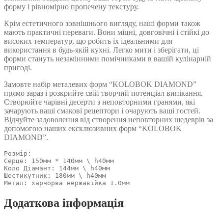
форму і рівномірно пропечену текстуру.
Крім естетичного зовнішнього вигляду, наші форми також
мають практичні переваги. Вони міцні, довговічні і стійкі до
високих температур, що робить їх ідеальними для
використання в будь-якій кухні. Легко мити і зберігати, ці
форми стануть незамінними помічниками в вашій кулінарній
пригоді.
Замовте набір металевих форм “KOLOBOK DIAMOND”
прямо зараз і розкрийте свій творчий потенціал випікання.
Створюйте чарівні десерти з неповторними гранями, які
зачарують ваші смакові рецептори і очарують ваші гостей.
Відчуйте задоволення від створення неповторних шедеврів за
допомогою наших ексклюзивних форм “KOLOBOK
DIAMOND”.
Розмір: 

Серце: 150мм * 140мм \ h40мм

Коло Діамант: 144мм \ h40мм

Шестикутник: 180мм \ h40мм

Метал: харчорва нержавійка 1.0мм
Додаткова інформація