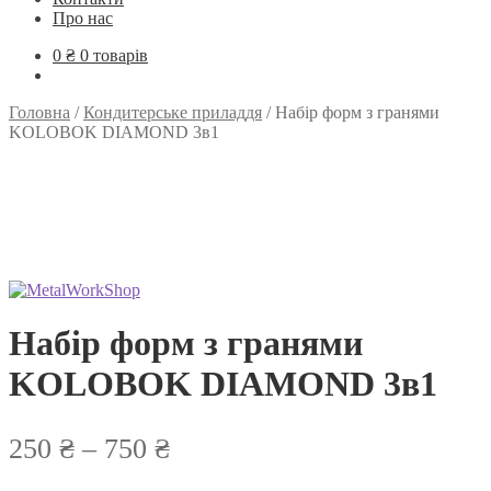
Про нас
0
₴
0 товарів
Головна
/
Кондитерське приладдя
/
Набір форм з гранями
KOLOBOK DIAMOND 3в1
Набір форм з гранями
KOLOBOK DIAMOND 3в1
Діапазон
250
₴
–
750
₴
цін: