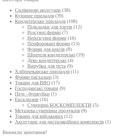
вибрати
Силіконові аксесуари
(38)
на
Кухонне приладдя
(39)
сторінці
Кондитерське приладдя
(108)
товару
Підкладки для тортів
(12)
Розсувні форми
(7)
Нерозсувні форми
(16)
Перфоровані форми
(13)
Форми для кексів
(8)
Шпателя кондитерські
(19)
Деко кондитерські
(4)
Вирубки для тіста
(9)
Хлібопекарське приладдя
(11)
Форми пасхальні
(3)
Товари для BBQ
(17)
Господарські товари
(9)
Печі - буржуйки
(1)
Ексклюзив
(16)
Сувенірні БОЄКОМПЛЕКТИ
(5)
Металева сувенірна продукція
(9)
Товари для військових
(12)
Аксесуари для дистиляційних комплексів
(1)
Виникли запитання?