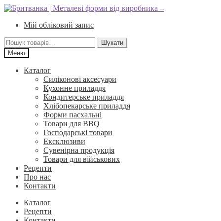
Перейти
Перейти
до
до
Мій обліковий запис
навігації
вмісту
Шукати:
Шукати
Меню
Каталог
Силіконові аксесуари
Кухонне приладдя
Кондитерське приладдя
Хлібопекарське приладдя
Форми пасхальні
Товари для BBQ
Господарські товари
Ексклюзиви
Сувенірна продукція
Товари для військових
Рецепти
Про нас
Контакти
Каталог
Рецепти
Контакти