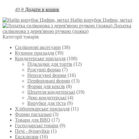
49
₴
Додати в кошик
Набір вирубок Цифри, метал
Лопатка
силіконова з дерев'яною ручкою (ложка)
Категорії товарів
Силіконові аксесуари
(38)
Кухонне приладдя
(39)
Кондитерське приладдя
(108)
Підкладки для тортів
(12)
Розсувні форми
(7)
Нерозсувні форми
(16)
Перфоровані форми
(13)
Форми для кексів
(8)
Шпателя кондитерські
(19)
Деко кондитерські
(4)
Вирубки для тіста
(9)
Хлібопекарське приладдя
(11)
Форми пасхальні
(3)
Товари для BBQ
(17)
Господарські товари
(9)
Печі - буржуйки
(1)
Ексклюзив
(16)