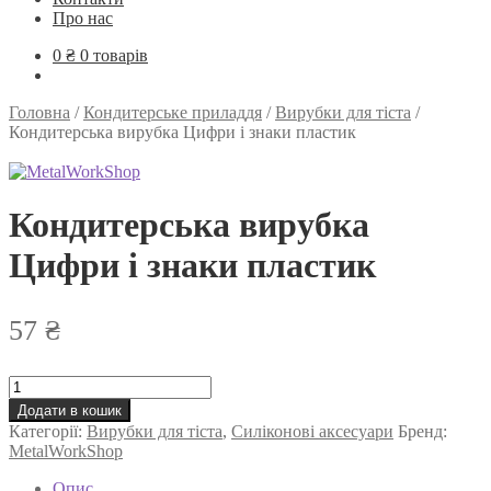
Про нас
0
₴
0 товарів
Головна
/
Кондитерське приладдя
/
Вирубки для тіста
/
Кондитерська вирубка Цифри і знаки пластик
Кондитерська вирубка
Цифри і знаки пластик
57
₴
Кондитерська
вирубка
Додати в кошик
Цифри
Категорії:
Вирубки для тіста
,
Силіконові аксесуари
Бренд:
і
MetalWorkShop
знаки
пластик
Опис