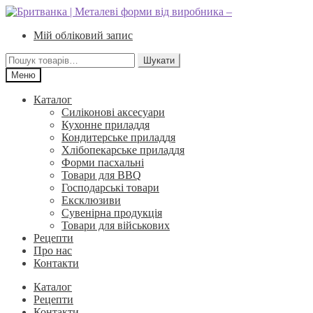
Перейти
Перейти
до
до
Мій обліковий запис
навігації
вмісту
Шукати:
Шукати
Меню
Каталог
Силіконові аксесуари
Кухонне приладдя
Кондитерське приладдя
Хлібопекарське приладдя
Форми пасхальні
Товари для BBQ
Господарські товари
Ексклюзиви
Сувенірна продукція
Товари для військових
Рецепти
Про нас
Контакти
Каталог
Рецепти
Контакти