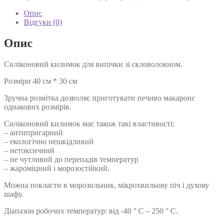
Опис
Відгуки (0)
Опис
Силіконовий килимок для випічки зі скловолокном.
Розміри 40 см * 30 см
Зручна розмітка дозволяє приготувати печиво макаронс
однакових розмірів.
Силіконовий килимок має також такі властивості:
– антипригарний
– екологічно нешкідливий
– нетоксичний
– не чутливий до перепадів температур
– жароміцний і морозостійкий.
Можна покласти в морозильник, мікрохвильову піч і духову
шафу.
Діапазон робочих температур: від -40 ° C – 250 ° C.