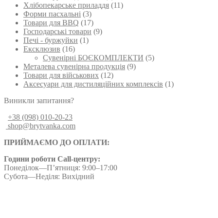
Хлібопекарське приладдя
(11)
Форми пасхальні
(3)
Товари для BBQ
(17)
Господарські товари
(9)
Печі - буржуйки
(1)
Ексклюзив
(16)
Сувенірні БОЄКОМПЛЕКТИ
(5)
Металева сувенірна продукція
(9)
Товари для військових
(12)
Аксесуари для дистиляційних комплексів
(1)
Виникли запитання?
+38 (098) 010-20-23
shop@brytvanka.com
ПРИЙМАЄМО ДО ОПЛАТИ:
Години роботи Call-центру:
Понеділок—П’ятниця: 9:00–17:00
Субота—Неділя: Вихідний