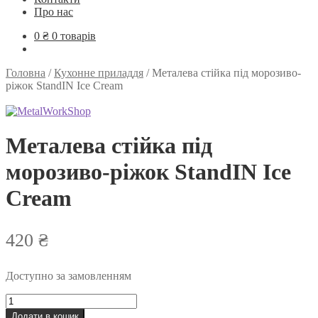
Про нас
0
₴
0 товарів
Головна
/
Кухонне приладдя
/
Металева стійка під морозиво-
ріжок StandIN Ice Cream
Металева стійка під
морозиво-ріжок StandIN Ice
Cream
420
₴
Доступно за замовленням
Металева
стійка
Додати в кошик