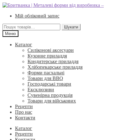
Перейти
Перейти
до
до
Мій обліковий запис
навігації
вмісту
Шукати:
Шукати
Меню
Каталог
Силіконові аксесуари
Кухонне приладдя
Кондитерське приладдя
Хлібопекарське приладдя
Форми пасхальні
Товари для BBQ
Господарські товари
Ексклюзиви
Сувенірна продукція
Товари для військових
Рецепти
Про нас
Контакти
Каталог
Рецепти
Контакти