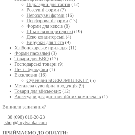
Підкладки для тортів
(12)
Розсувні форми
(7)
Нерозсувні форми
(16)
Перфоровані форми
(13)
Форми для кексів
(8)
Шпателя кондитерські
(19)
Деко кондитерські
(4)
Вирубки для тіста
(9)
Хлібопекарське приладдя
(11)
Форми пасхальні
(3)
Товари для BBQ
(17)
Господарські товари
(9)
Печі - буржуйки
(1)
Ексклюзив
(16)
Сувенірні БОЄКОМПЛЕКТИ
(5)
Металева сувенірна продукція
(9)
Товари для військових
(12)
Аксесуари для дистиляційних комплексів
(1)
Виникли запитання?
+38 (098) 010-20-23
shop@brytvanka.com
ПРИЙМАЄМО ДО ОПЛАТИ: