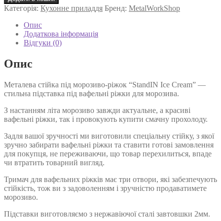
під
Категорія:
Кухонне приладдя
Бренд:
MetalWorkShop
морозиво-
ріжок
Опис
StandIN
Додаткова інформація
Ice
Відгуки (0)
Cream
кількість
Опис
Металева стійка під морозиво-ріжок “StandIN Ice Cream” —
стильна підставка під вафельні ріжки для морозива.
З настанням літа морозиво завжди актуальне, а красиві
вафельні ріжки, так і провокують купити смачну прохолоду.
Задля вашої зручності ми виготовили спеціальну стійку, з якої
зручно забирати вафельні ріжки та ставити готові замовлення
для покупця, не переживаючи, що товар перехилиться, впаде
чи втратить товарний вигляд.
Тримач для вафельних ріжків має три отвори, які забезпечують
стійкість, тож ви з задоволенням і зручністю продаватимете
морозиво.
Підставки виготовляємо з нержавіючої сталі завтовшки 2мм.