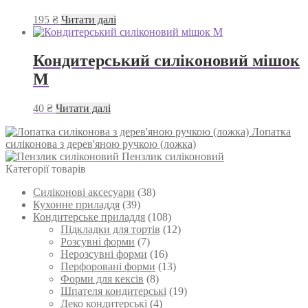
195
₴
Читати далі
Кондитерський силіконовий мішок
М
40
₴
Читати далі
Лопатка
силіконова з дерев'яною ручкою (ложка)
Пензлик силіконовий
Категорії товарів
Силіконові аксесуари
(38)
Кухонне приладдя
(39)
Кондитерське приладдя
(108)
Підкладки для тортів
(12)
Розсувні форми
(7)
Нерозсувні форми
(16)
Перфоровані форми
(13)
Форми для кексів
(8)
Шпателя кондитерські
(19)
Деко кондитерські
(4)