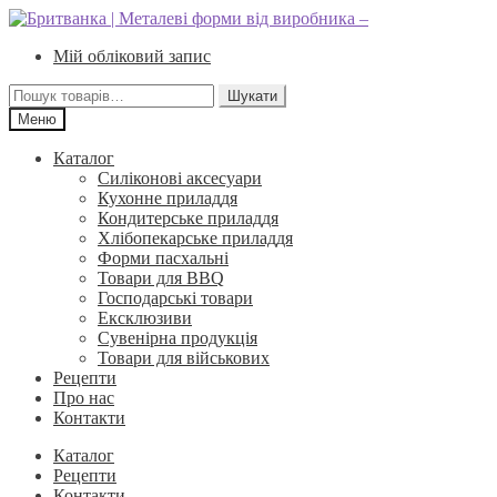
Перейти
Перейти
до
до
Мій обліковий запис
навігації
вмісту
Шукати:
Шукати
Меню
Каталог
Силіконові аксесуари
Кухонне приладдя
Кондитерське приладдя
Хлібопекарське приладдя
Форми пасхальні
Товари для BBQ
Господарські товари
Ексклюзиви
Сувенірна продукція
Товари для військових
Рецепти
Про нас
Контакти
Каталог
Рецепти
Контакти