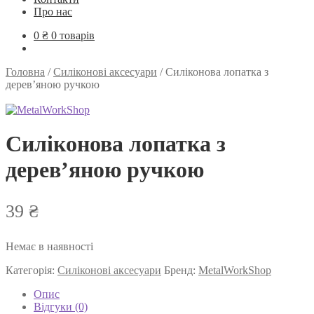
Про нас
0
₴
0 товарів
Головна
/
Силіконові аксесуари
/
Силіконова лопатка з
дерев’яною ручкою
Силіконова лопатка з
дерев’яною ручкою
39
₴
Немає в наявності
Категорія:
Силіконові аксесуари
Бренд:
MetalWorkShop
Опис
Відгуки (0)