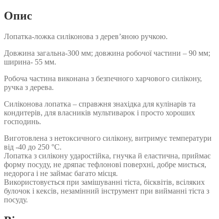
Опис
Лопатка-ложка силіконова з дерев’яною ручкою.
Довжина загальна-300 мм; довжина робочої частини – 90 мм;
ширина- 55 мм.
Робоча частина виконана з безпечного харчового силікону,
ручка з дерева.
Силіконова лопатка – справжня знахідка для кулінарів та
кондитерів, для власників мультиварок і просто хороших
господинь.
Виготовлена з нетоксичного силікону, витримує температури
від -40 до 250 °С.
Лопатка з силікону ударостійка, гнучка й еластична, приймає
форму посуду, не дряпає тефлонові поверхні, добре миється,
недорога і не займає багато місця.
Використовується при замішуванні тіста, бісквітів, всіляких
булочок і кексів, незамінний інструмент при вийманні тіста з
посуду.