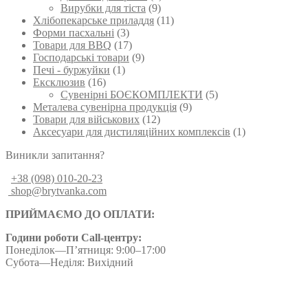
Вирубки для тіста
(9)
Хлібопекарське приладдя
(11)
Форми пасхальні
(3)
Товари для BBQ
(17)
Господарські товари
(9)
Печі - буржуйки
(1)
Ексклюзив
(16)
Сувенірні БОЄКОМПЛЕКТИ
(5)
Металева сувенірна продукція
(9)
Товари для військових
(12)
Аксесуари для дистиляційних комплексів
(1)
Виникли запитання?
+38 (098) 010-20-23
shop@brytvanka.com
ПРИЙМАЄМО ДО ОПЛАТИ:
Години роботи Call-центру:
Понеділок—П’ятниця: 9:00–17:00
Субота—Неділя: Вихідний