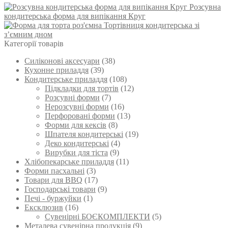
вибрати
Розсувна
від
має
на
кондитерська форма для випікання Круг
117 ₴
кілька
сторінці
Тортівниця кондитерська зі
до
варіантів.
товару
з’ємним дном
386 ₴
Параметри
Категорії товарів
можна
вибрати
Силіконові аксесуари
(38)
на
Кухонне приладдя
(39)
сторінці
Кондитерське приладдя
(108)
товару
Підкладки для тортів
(12)
Розсувні форми
(7)
Нерозсувні форми
(16)
Перфоровані форми
(13)
Форми для кексів
(8)
Шпателя кондитерські
(19)
Деко кондитерські
(4)
Вирубки для тіста
(9)
Хлібопекарське приладдя
(11)
Форми пасхальні
(3)
Товари для BBQ
(17)
Господарські товари
(9)
Печі - буржуйки
(1)
Ексклюзив
(16)
Сувенірні БОЄКОМПЛЕКТИ
(5)
Металева сувенірна продукція
(9)