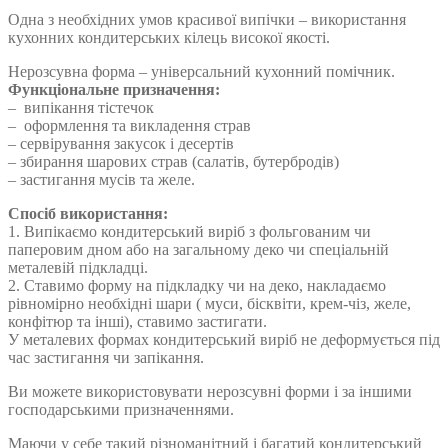
Одна з необхідних умов красивої випічки – використання
кухонних кондитерських кілець високої якості.
Нерозсувна форма – універсальний кухонний помічник.
Функціональне призначення:
– випікання тістечок
– оформлення та викладення страв
– сервірування закусок і десертів
– збирання шарових страв (салатів, бутербродів)
– застигання мусів та желе.
Спосіб використання:
1. Випікаємо кондитерський виріб з фольгованим чи
паперовим дном або на загальному деко чи спеціальній
металевій підкладці.
2. Ставимо форму на підкладку чи на деко, накладаємо
рівномірно необхідні шари ( муси, бісквіти, крем-чіз, желе,
конфітюр та інші), ставимо застигати.
У металевих формах кондитерський виріб не деформується під
час застигання чи запікання.
Ви можете використовувати нерозсувні форми і за іншими
господарськими призначеннями.
Маючи у себе такий різноманітний і багатий кондитерський