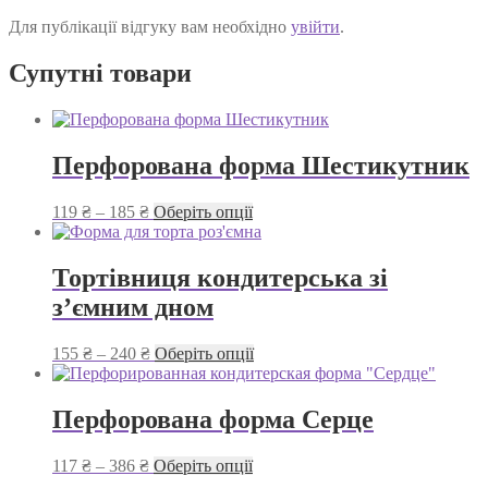
Для публікації відгуку вам необхідно
увійти
.
Супутні товари
Перфорована форма Шестикутник
Діапазон
Цей
119
₴
–
185
₴
Оберіть опції
цін:
товар
від
має
119 ₴
кілька
Тортівниця кондитерська зі
до
варіантів.
з’ємним дном
185 ₴
Параметри
можна
вибрати
Діапазон
Цей
155
₴
–
240
₴
Оберіть опції
на
цін:
товар
сторінці
від
має
товару
155 ₴
кілька
Перфорована форма Серце
до
варіантів.
240 ₴
Параметри
Діапазон
Цей
117
₴
–
386
₴
Оберіть опції
можна
цін:
товар