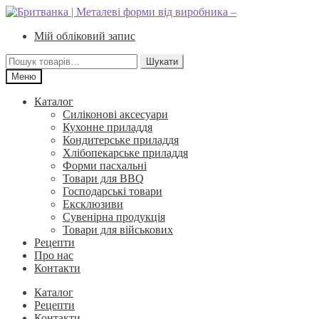
Перейти
Перейти
до
до
Мій обліковий запис
навігації
вмісту
Шукати:
Шукати
Меню
Каталог
Силіконові аксесуари
Кухонне приладдя
Кондитерське приладдя
Хлібопекарське приладдя
Форми пасхальні
Товари для BBQ
Господарські товари
Ексклюзиви
Сувенірна продукція
Товари для військових
Рецепти
Про нас
Контакти
Каталог
Рецепти
Контакти