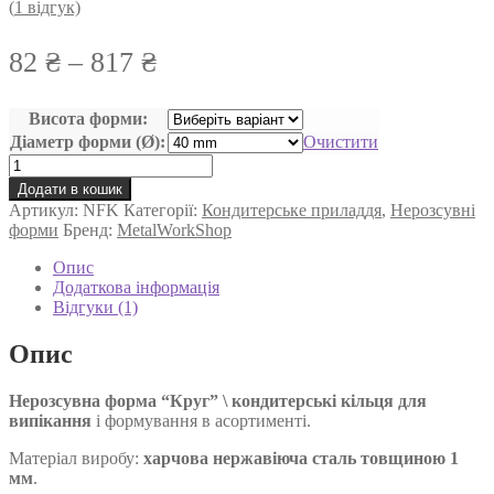
(
1
відгук)
Діапазон
82
₴
–
817
₴
цін:
Висота форми:
від
Діаметр форми (Ø):
Очистити
82 ₴
Нерозсувна
кондитерська
до
Додати в кошик
форма
Артикул:
NFK
Категорії:
Кондитерське приладдя
,
Нерозсувні
817 ₴
Круг
форми
Бренд:
MetalWorkShop
\
Кондитерські
Опис
кільця
Додаткова інформація
для
Відгуки (1)
випікання
кількість
Опис
Нерозсувна форма “Круг” \ кондитерські кільця для
випікання
і формування в асортименті.
Матеріал виробу:
харчова нержавіюча сталь товщиною 1
мм
.