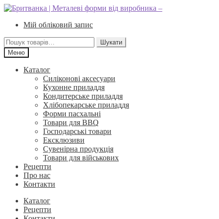
Перейти
Перейти
до
до
Мій обліковий запис
навігації
вмісту
Шукати:
Шукати
Меню
Каталог
Силіконові аксесуари
Кухонне приладдя
Кондитерське приладдя
Хлібопекарське приладдя
Форми пасхальні
Товари для BBQ
Господарські товари
Ексклюзиви
Сувенірна продукція
Товари для військових
Рецепти
Про нас
Контакти
Каталог
Рецепти
Контакти